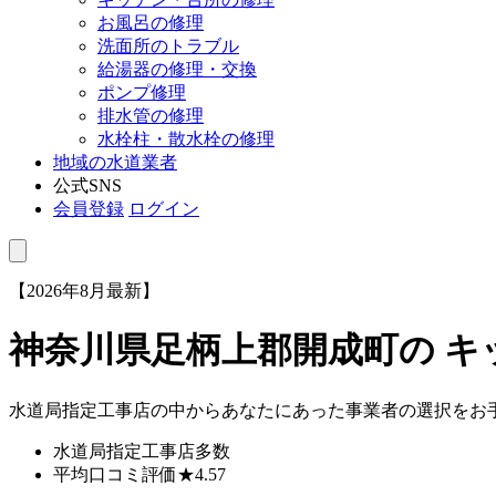
お風呂の修理
洗面所のトラブル
給湯器の修理・交換
ポンプ修理
排水管の修理
水栓柱・散水栓の修理
地域の水道業者
公式SNS
会員登録
ログイン
【2026年8月最新】
神奈川県足柄上郡開成町
の 
水道局指定工事店の中からあなたにあった事業者の選択をお
水道局指定工事店
多数
平均口コミ評価
★4.57