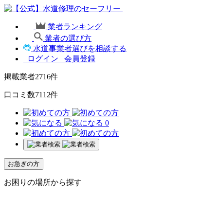
業者ランキング
業者の選び方
水道事業者選びを相談する
ログイン
会員登録
掲載業者
2716
件
口コミ数
7112
件
0
お急ぎの方
お困りの場所から探す