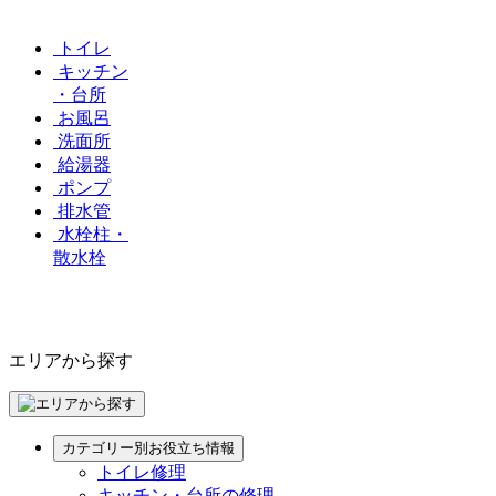
トイレ
キッチン
・台所
お風呂
洗面所
給湯器
ポンプ
排水管
水栓柱・
散水栓
エリアから探す
カテゴリー別お役立ち情報
トイレ修理
キッチン・台所の修理