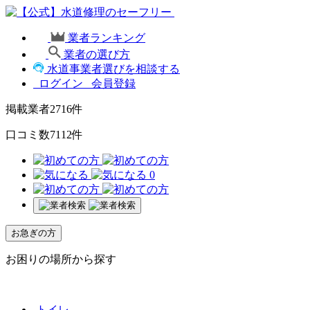
業者ランキング
業者の選び方
水道事業者選びを相談する
ログイン
会員登録
掲載業者
2716
件
口コミ数
7112
件
0
お急ぎの方
お困りの場所から探す
トイレ