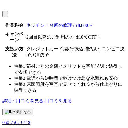
作業料金
キッチン・台所の修理 / ¥8,800〜
キャンペ
2回目以降のご利用の方は10％OFF！
ーン
支払い方
クレジットカード, 銀行振込, 後払い, コンビニ決
法
済, QR決済
特長1
部材ごとの金額とメリットを事前説明で納得し
て依頼できる
特長2
電話から短時間で駆けつけ急な水漏れも安心
特長3
原因箇所を写真で見せてくれるから仕上がりに
納得できる
詳細・口コミを見る
口コミを見る
気になる
050-7562-0418