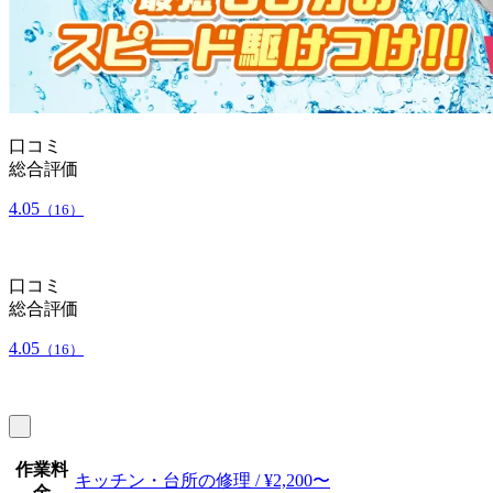
口コミ
総合評価
4.05
（16）
口コミ
総合評価
4.05
（16）
作業料
キッチン・台所の修理 / ¥2,200〜
金