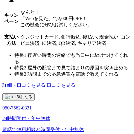
なんと！
キャン
「Webを見た」で2,000円OFF！
ペーン
この機会にぜひお試しください。
支払い
クレジットカード, 銀行振込, 後払い, 現金払い, コン
方法
ビニ決済, IC決済, QR決済, キャリア決済
特長1
夜遅い時間の連絡でも当日中に駆けつけてくれ
る
特長2
屋外の配管まで見て詰まりの原因を突き止める
特長3
訪問までの応急処置を電話で教えてくれる
詳細・口コミを見る
口コミを見る
気になる
050-7562-0331
24時間受付・年中無休
電話で無料相談
24時間受付・年中無休