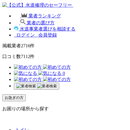
業者ランキング
業者の選び方
水道事業者選びを相談する
ログイン
会員登録
掲載業者
2716
件
口コミ数
7112
件
0
お急ぎの方
お困りの場所から探す
トイレ