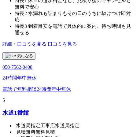
特長1
休日の追加料金なし、見積り後のキャンセルも
無料で安心
特長2
水漏れも詰まりもその日のうちに駆けつけ即対
応
特長3
到着目安を電話で具体的に案内、待ち時間も見
通せる
詳細・口コミを見る
口コミを見る
気になる
050-7562-0408
24時間年中無休
電話で無料相談
24時間年中無休
5
水道1番館
水道局指定工事店
水道局指定
見積無料
無料見積