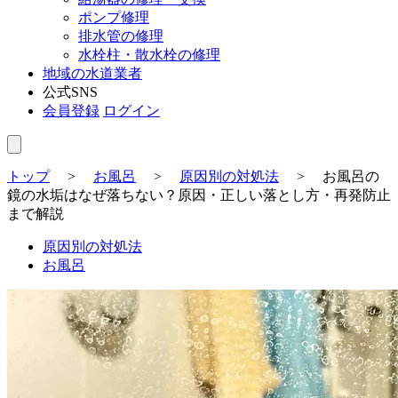
ポンプ修理
排水管の修理
水栓柱・散水栓の修理
地域の水道業者
公式SNS
会員登録
ログイン
トップ
>
お風呂
>
原因別の対処法
>
お風呂の
鏡の水垢はなぜ落ちない？原因・正しい落とし方・再発防止
まで解説
原因別の対処法
お風呂