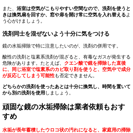
また、
浴室は空気がこもりやすい空間なので、洗剤を使うと
きは換気扇を回すか、窓や扉を開け常に空気を入れ替える
よ
う心がけましょう。
洗剤同士を混ぜないよう十分に気をつける
鏡の水垢掃除で特に注意したいのが、洗剤の併用です。
酸性の洗剤と塩素系洗剤が混ざると、有毒なガスが発生する
危険があります。たとえば、
クエン酸で鏡を掃除した直後
に、同じ浴室で塩素系のカビ取り剤を使うと、空気中で成分
が反応してしまう可能性
も否定できません。
どちらかの洗剤を使ったあとは十分に換気し、時間を置いて
から別の洗剤を使用
しましょう。
頑固な鏡の水垢掃除は業者依頼もおす
すめ
水垢が長年蓄積したウロコ状の汚れになると、家庭用の掃除