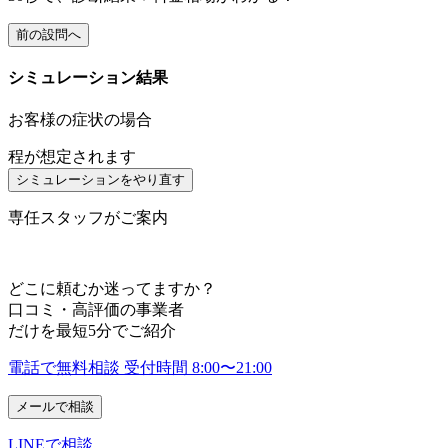
前の設問へ
シミュレーション結果
お客様の症状の場合
程が想定されます
シミュレーションをやり直す
専任スタッフがご案内
どこに頼むか迷ってますか？
口コミ・高評価の事業者
だけを
最短
5
分
でご紹介
電話で無料相談
受付時間 8:00〜21:00
メールで相談
LINEで相談