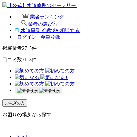
業者ランキング
業者の選び方
水道事業者選びを相談する
ログイン
会員登録
掲載業者
2715
件
口コミ数
7118
件
0
お急ぎの方
お困りの場所から探す
トイレ