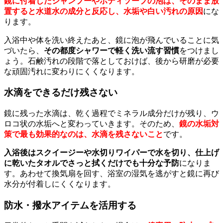
鏡に付着したシャンプーやボディソープの泡は、そのまま放
置すると水道水の成分と反応し、水垢や白い汚れの原因
にな
ります。
入浴中や体を洗い終えたあと、鏡に泡が飛んでいることに気
づいたら、
その都度シャワーで軽く洗い流す習慣
をつけまし
ょう。石鹸汚れの段階で落としておけば、後から研磨が必要
な頑固汚れに変わりにくくなります。
水滴をできるだけ残さない
鏡に残った水滴は、乾く過程でミネラル成分だけが残り、ウ
ロコ状の水垢へと変わっていきます。そのため、
鏡の水垢対
策で最も効果的なのは、水滴を残さないこと
です。
入浴後はスクイージーや水切りワイパーで水を切り、仕上げ
に乾いたタオルでさっと拭くだけでも十分な予防
になりま
す。あわせて換気扇を回す、浴室の湿気を逃がすと鏡に再び
水分が付着しにくくなります。
防水・撥水アイテムを活用する