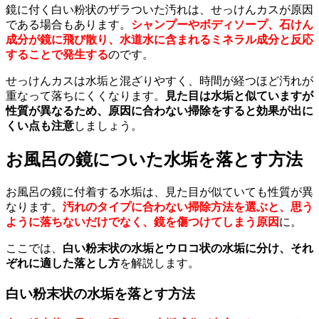
鏡に付く白い粉状のザラついた汚れは、せっけんカスが原因
である場合もあります。
シャンプーやボディソープ、石けん
成分が鏡に飛び散り、水道水に含まれるミネラル成分と反応
することで発生する
のです。
せっけんカスは水垢と混ざりやすく、時間が経つほど汚れが
重なって落ちにくくなります。
見た目は水垢と似ていますが
性質が異なるため、原因に合わない掃除をすると効果が出に
くい点も注意
しましょう。
お風呂の鏡についた水垢を落とす方法
お風呂の鏡に付着する水垢は、見た目が似ていても性質が異
なります。
汚れのタイプに合わない掃除方法を選ぶと、思う
ように落ちないだけでなく、鏡を傷つけてしまう原因
に。
ここでは、
白い粉末状の水垢とウロコ状の水垢に分け、それ
ぞれに適した落とし方
を解説します。
白い粉末状の水垢を落とす方法