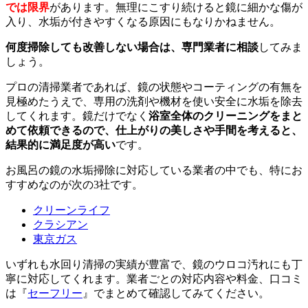
では限界
があります。無理にこすり続けると鏡に細かな傷が
入り、水垢が付きやすくなる原因にもなりかねません。
何度掃除しても改善しない場合は、専門業者に相談
してみま
しょう。
プロの清掃業者であれば、鏡の状態やコーティングの有無を
見極めたうえで、専用の洗剤や機材を使い安全に水垢を除去
してくれます。鏡だけでなく
浴室全体のクリーニングをまと
めて依頼できるので、仕上がりの美しさや手間を考えると、
結果的に満足度が高い
です。
お風呂の鏡の水垢掃除に対応している業者の中でも、特にお
すすめなのが次の3社です。
クリーンライフ
クラシアン
東京ガス
いずれも水回り清掃の実績が豊富で、鏡のウロコ汚れにも丁
寧に対応してくれます。業者ごとの対応内容や料金、口コミ
は『
セーフリー
』でまとめて確認してみてください。