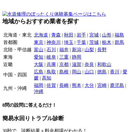
地域からおすすめ業者を探す
北海道・東北
北海道
|
青森
|
秋田
|
岩手
|
宮城
|
山形
|
福島
首都圏
東京
|
神奈川
|
埼玉
|
千葉
|
茨城
|
栃木
|
群馬
北陸・甲信越
富山
|
石川
|
福井
|
新潟
|
山梨
|
長野
東海
愛知
|
岐阜
|
三重
|
静岡
近畿
大阪
|
兵庫
|
京都
|
滋賀
|
奈良
|
和歌山
広島
|
鳥取
|
島根
|
岡山
|
山口
|
徳島
|
香川
|
愛
中国・四国
媛
|
高知
福岡
|
佐賀
|
長崎
|
熊本
|
大分
|
宮崎
|
鹿児島
|
九州・沖縄
沖縄
8
問の設問に答えるだけ！
簡易水回りトラブル診断
30
秒で、
診断結果＋料金相場
がわかる！