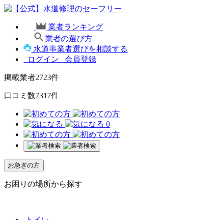
業者ランキング
業者の選び方
水道事業者選びを相談する
ログイン
会員登録
掲載業者
2723
件
口コミ数
7317
件
0
お急ぎの方
お困りの場所から探す
トイレ