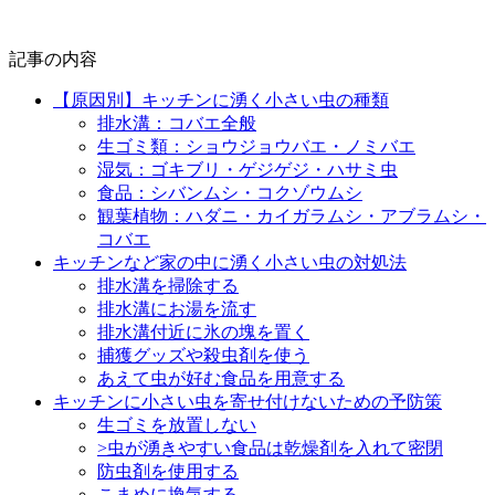
記事の内容
【原因別】キッチンに湧く小さい虫の種類
排水溝：コバエ全般
生ゴミ類：ショウジョウバエ・ノミバエ
湿気：ゴキブリ・ゲジゲジ・ハサミ虫
食品：シバンムシ・コクゾウムシ
観葉植物：ハダニ・カイガラムシ・アブラムシ・
コバエ
キッチンなど家の中に湧く小さい虫の対処法
排水溝を掃除する
排水溝にお湯を流す
排水溝付近に氷の塊を置く
捕獲グッズや殺虫剤を使う
あえて虫が好む食品を用意する
キッチンに小さい虫を寄せ付けないための予防策
生ゴミを放置しない
>虫が湧きやすい食品は乾燥剤を入れて密閉
防虫剤を使用する
こまめに換気する