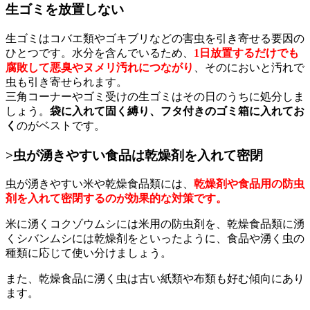
生ゴミを放置しない
生ゴミはコバエ類やゴキブリなどの害虫を引き寄せる要因の
ひとつです。水分を含んでいるため、
1日放置するだけでも
腐敗して悪臭やヌメリ汚れにつながり
、そのにおいと汚れで
虫も引き寄せられます。
三角コーナーやゴミ受けの生ゴミはその日のうちに処分しま
しょう。
袋に入れて固く縛り、フタ付きのゴミ箱に入れてお
く
のがベストです。
>虫が湧きやすい食品は乾燥剤を入れて密閉
虫が湧きやすい米や乾燥食品類には、
乾燥剤や食品用の防虫
剤を入れて密閉するのが効果的な対策です。
米に湧くコクゾウムシには米用の防虫剤を、乾燥食品類に湧
くシバンムシには乾燥剤をといったように、食品や湧く虫の
種類に応じて使い分けましょう。
また、乾燥食品に湧く虫は古い紙類や布類も好む傾向にあり
ます。