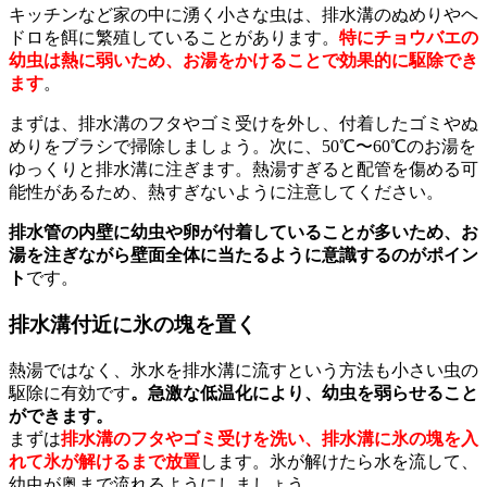
キッチンなど家の中に湧く小さな虫は、排水溝のぬめりやヘ
ドロを餌に繁殖していることがあります。
特にチョウバエの
幼虫は熱に弱いため、お湯をかけることで効果的に駆除でき
ます
。
まずは、排水溝のフタやゴミ受けを外し、付着したゴミやぬ
めりをブラシで掃除しましょう。次に、50℃〜60℃のお湯を
ゆっくりと排水溝に注ぎます。熱湯すぎると配管を傷める可
能性があるため、熱すぎないように注意してください。
排水管の内壁に幼虫や卵が付着していることが多いため、お
湯を注ぎながら壁面全体に当たるように意識するのがポイン
ト
です。
排水溝付近に氷の塊を置く
熱湯ではなく、氷水を排水溝に流すという方法も小さい虫の
駆除に有効です
。急激な低温化により、幼虫を弱らせること
ができます。
まずは
排水溝のフタやゴミ受けを洗い、排水溝に氷の塊を入
れて氷が解けるまで放置
します。氷が解けたら水を流して、
幼虫が奥まで流れるようにしましょう。