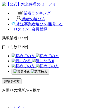
業者ランキング
業者の選び方
水道事業者選びを相談する
ログイン
会員登録
掲載業者
2723
件
口コミ数
7319
件
0
お急ぎの方
お困りの場所から探す
トイレ