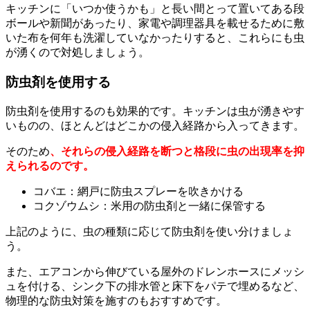
キッチンに「いつか使うかも」と長い間とって置いてある段
ボールや新聞があったり、家電や調理器具を載せるために敷
いた布を何年も洗濯していなかったりすると、これらにも虫
が湧くので対処しましょう。
防虫剤を使用する
防虫剤を使用するのも効果的です。キッチンは虫が湧きやす
いものの、ほとんどはどこかの侵入経路から入ってきます。
そのため
、それらの侵入経路を断つと格段に虫の出現率を抑
えられるのです。
コバエ：網戸に防虫スプレーを吹きかける
コクゾウムシ：米用の防虫剤と一緒に保管する
上記のように、虫の種類に応じて防虫剤を使い分けましょ
う。
また、エアコンから伸びている屋外のドレンホースにメッシ
ュを付ける、シンク下の排水管と床下をパテで埋めるなど、
物理的な防虫対策を施すのもおすすめです。