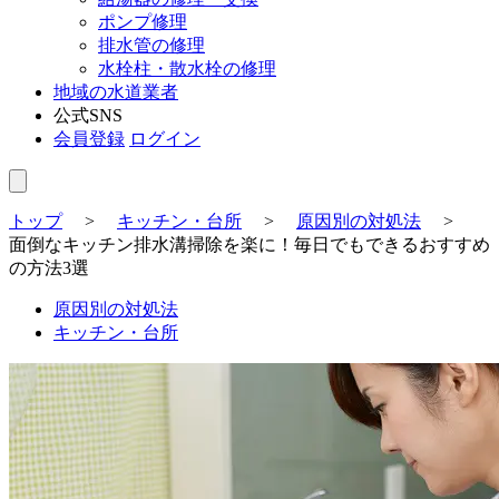
ポンプ修理
排水管の修理
水栓柱・散水栓の修理
地域の水道業者
公式SNS
会員登録
ログイン
トップ
>
キッチン・台所
>
原因別の対処法
>
面倒なキッチン排水溝掃除を楽に！毎日でもできるおすすめ
の方法3選
原因別の対処法
キッチン・台所