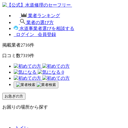
業者ランキング
業者の選び方
水道事業者選びを相談する
ログイン
会員登録
掲載業者
2716
件
口コミ数
7319
件
0
お急ぎの方
お困りの場所から探す
トイレ