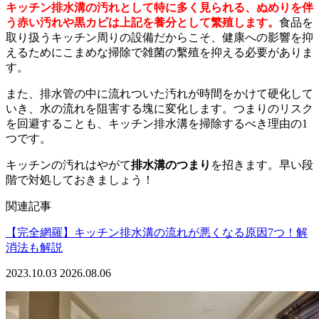
キッチン排水溝の汚れとして特に多く見られる、ぬめりを伴
う赤い汚れや黒カビは上記を養分として繁殖します。
食品を
取り扱うキッチン周りの設備だからこそ、健康への影響を抑
えるためにこまめな掃除で雑菌の繫殖を抑える必要がありま
す。
また、排水管の中に流れついた汚れが時間をかけて硬化して
いき、水の流れを阻害する塊に変化します。つまりのリスク
を回避することも、キッチン排水溝を掃除するべき理由の1
つです。
キッチンの汚れはやがて
排水溝のつまり
を招きます。早い段
階で対処しておきましょう！
関連記事
【完全網羅】キッチン排水溝の流れが悪くなる原因7つ！解
消法も解説
2023.10.03
2026.08.06