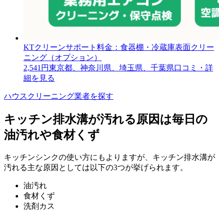
KTクリーンサポート
料金：食器棚・冷蔵庫表面クリー
ニング（オプション）
2,541円
東京都、神奈川県、埼玉県、千葉県
口コミ・詳
細を見る
ハウスクリーニング業者を探す
キッチン排水溝が汚れる原因は毎日の
油汚れや食材くず
キッチンシンクの使い方にもよりますが、キッチン排水溝が
汚れる主な原因としては以下の3つが挙げられます。
油汚れ
食材くず
洗剤カス