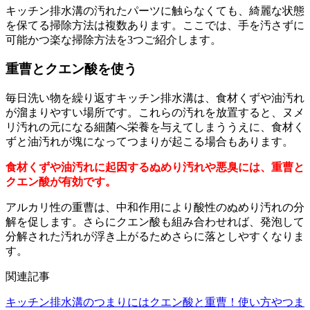
キッチン排水溝の汚れたパーツに触らなくても、綺麗な状態
を保てる掃除方法は複数あります。ここでは、手を汚さずに
可能かつ楽な掃除方法を3つご紹介します。
重曹とクエン酸を使う
毎日洗い物を繰り返すキッチン排水溝は、食材くずや油汚れ
が溜まりやすい場所です。これらの汚れを放置すると、ヌメ
リ汚れの元になる細菌へ栄養を与えてしまううえに、食材く
ずと油汚れが塊になってつまりが起こる場合もあります。
食材くずや油汚れに起因するぬめり汚れや悪臭には、重曹と
クエン酸が有効です。
アルカリ性の重曹は、中和作用により酸性のぬめり汚れの分
解を促します。さらにクエン酸も組み合わせれば、発泡して
分解された汚れが浮き上がるためさらに落としやすくなりま
す。
関連記事
キッチン排水溝のつまりにはクエン酸と重曹！使い方やつま