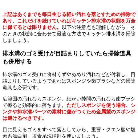
上記はあくまでも毎日生じる軽い汚れを落とすための掃除で
あり、これだけを続けていればキッチン排水溝の状態を万全
に保てるとは限りません。
以下の注意点も理解しながら、そ
のときの状態に合わせて最適な方法でキッチン排水溝を掃除
しましょう。
排水溝のゴミ受けが目詰まりしていたら掃除道具
も併用する
排水溝のゴミ受けに食材くずやぬめり汚れなどが付着し、目
詰まりしているようであればスポンジや歯ブラシなどの掃除
道具も必要です。
広範囲の汚れならスポンジ、細かい隙間の汚れなら歯ブラシ
で擦ると効率的に落ちます。
ただしスポンジを使う場合、シ
ンクや排水溝パーツの素材に傷がつくため金属製のスポンジ
は避けるべきです。
目に見えるゴミをすべて落としてから、重曹・クエン酸や塩
素系漂白剤、塩素系洗浄剤を使いましょう。