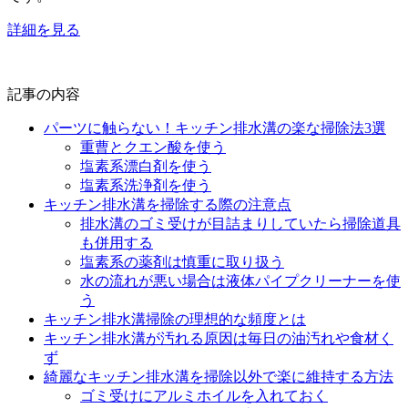
詳細を見る
記事の内容
パーツに触らない！キッチン排水溝の楽な掃除法3選
重曹とクエン酸を使う
塩素系漂白剤を使う
塩素系洗浄剤を使う
キッチン排水溝を掃除する際の注意点
排水溝のゴミ受けが目詰まりしていたら掃除道具
も併用する
塩素系の薬剤は慎重に取り扱う
水の流れが悪い場合は液体パイプクリーナーを使
う
キッチン排水溝掃除の理想的な頻度とは
キッチン排水溝が汚れる原因は毎日の油汚れや食材く
ず
綺麗なキッチン排水溝を掃除以外で楽に維持する方法
ゴミ受けにアルミホイルを入れておく