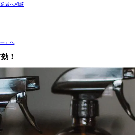
業者へ相談
ー』へ
有効！