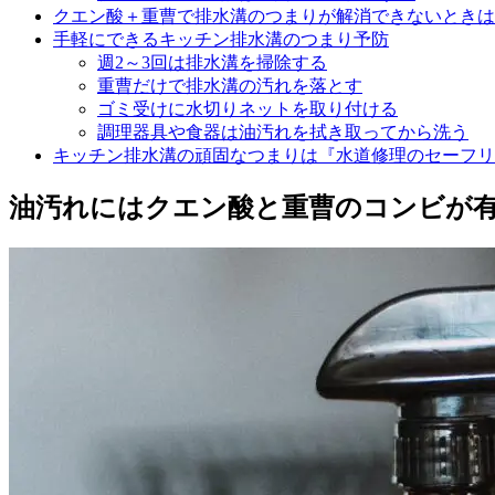
クエン酸＋重曹で排水溝のつまりが解消できないときは
手軽にできるキッチン排水溝のつまり予防
週2～3回は排水溝を掃除する
重曹だけで排水溝の汚れを落とす
ゴミ受けに水切りネットを取り付ける
調理器具や食器は油汚れを拭き取ってから洗う
キッチン排水溝の頑固なつまりは『水道修理のセーフリ
油汚れにはクエン酸と重曹のコンビが