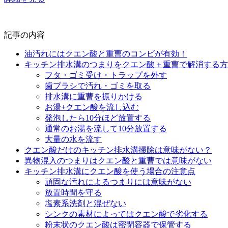
記事の内容
油汚れにはクエン酸と重曹のコンビが有効！
キッチン排水溝のつまりをクエン酸＋重曹で解消する方
フタ・ゴミ受け・トラップを外す
歯ブラシで汚れ・ゴミを取る
排水溝に重曹を振りかける
お湯+クエン酸を流し込む
発泡したら10分ほど放置する
通常のお湯を流して10分放置する
大量の水を流す
クエン酸だけのキッチン排水溝掃除は意味がない？
異物混入のつまりはクエン酸と重曹では意味がない
キッチン排水溝にクエン酸を使う場合の注意点
頑固な汚れによるつまりには意味がない
放置時間を守る
塩素系洗剤と混ぜない
シンクの素材によってはクエン酸で劣化する
粉末状のクエン酸は密閉容器で保管する