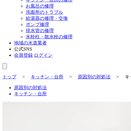
お風呂の修理
洗面所のトラブル
給湯器の修理・交換
ポンプ修理
排水管の修理
水栓柱・散水栓の修理
地域の水道業者
公式SNS
会員登録
ログイン
トップ
>
キッチン・台所
>
原因別の対処法
>
キ
原因別の対処法
キッチン・台所