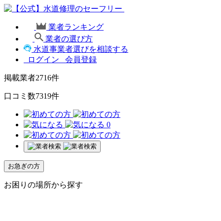
業者ランキング
業者の選び方
水道事業者選びを相談する
ログイン
会員登録
掲載業者
2716
件
口コミ数
7319
件
0
お急ぎの方
お困りの場所から探す