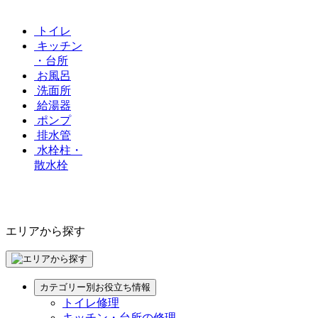
トイレ
キッチン
・台所
お風呂
洗面所
給湯器
ポンプ
排水管
水栓柱・
散水栓
エリアから探す
カテゴリー別お役立ち情報
トイレ修理
キッチン・台所の修理