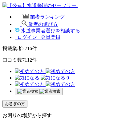
業者ランキング
業者の選び方
水道事業者選びを相談する
ログイン
会員登録
掲載業者
2716
件
口コミ数
7112
件
0
お急ぎの方
お困りの場所から探す