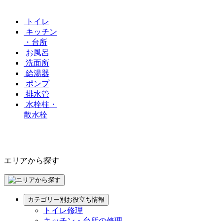
トイレ
キッチン
・台所
お風呂
洗面所
給湯器
ポンプ
排水管
水栓柱・
散水栓
エリアから探す
カテゴリー別お役立ち情報
トイレ修理
キッチン・台所の修理