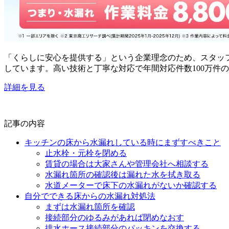
「くらしに安心を提供する」という企業理念のため、スタッ
しています。高い技術と丁寧な対応で年間対応件数100万件
詳細を見る
記事の内容
キッチンの床から水漏れしている時にまずすべきこと
止水栓・元栓を閉める
賃貸の場合は大家さんや管理会社へ相談する
水漏れ箇所の確認後は漏れた水を拭き取る
水道メーターで床下の水漏れがないか確認する
自分でできる床からの水漏れ対処法
まずは水漏れ箇所を確認
接続部分のゆるみがあれば閉めなおす
排水ホース接続部分のパッキンを交換する