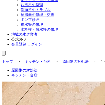
お風呂の修理
洗面所のトラブル
給湯器の修理・交換
ポンプ修理
排水管の修理
水栓柱・散水栓の修理
地域の水道業者
公式SNS
会員登録
ログイン
トップ
>
キッチン・台所
>
原因別の対処法
>
キ
原因別の対処法
キッチン・台所