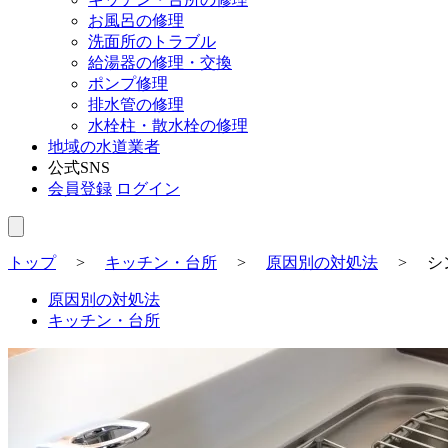
お風呂の修理
洗面所のトラブル
給湯器の修理・交換
ポンプ修理
排水管の修理
水栓柱・散水栓の修理
地域の水道業者
公式SNS
会員登録
ログイン
トップ
>
キッチン・台所
>
原因別の対処法
>
シ
原因別の対処法
キッチン・台所