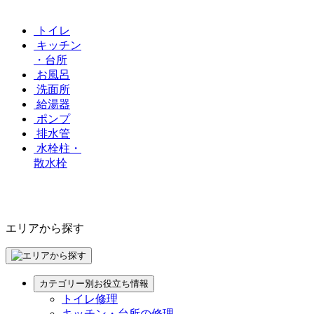
トイレ
キッチン
・台所
お風呂
洗面所
給湯器
ポンプ
排水管
水栓柱・
散水栓
エリアから探す
カテゴリー別お役立ち情報
トイレ修理
キッチン・台所の修理