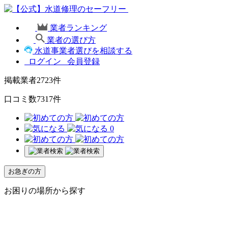
業者ランキング
業者の選び方
水道事業者選びを相談する
ログイン
会員登録
掲載業者
2723
件
口コミ数
7317
件
0
お急ぎの方
お困りの場所から探す