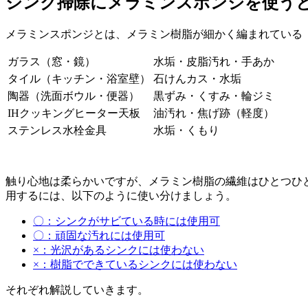
シンク掃除にメラミンスポンジを使う
メラミンスポンジとは、メラミン樹脂が細かく編まれている
ガラス（窓・鏡）
水垢・皮脂汚れ・手あか
タイル（キッチン・浴室壁）
石けんカス・水垢
陶器（洗面ボウル・便器）
黒ずみ・くすみ・輪ジミ
IHクッキングヒーター天板
油汚れ・焦げ跡（軽度）
ステンレス水栓金具
水垢・くもり
触り心地は柔らかいですが、メラミン樹脂の繊維はひとつひ
用するには、以下のように使い分けましょう。
〇：シンクがサビている時には使用可
〇：頑固な汚れには使用可
×：光沢があるシンクには使わない
×：樹脂でできているシンクには使わない
それぞれ解説していきます。