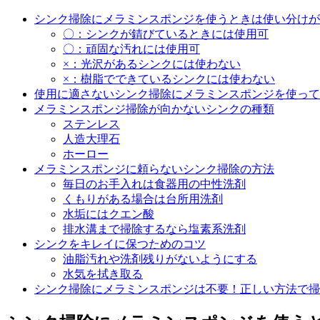
シンク掃除にメラミンスポンジを使うときは使い分けが
〇：シンクが錆びているときには使用可
〇：頑固な汚れには使用可
×：光沢があるシンクには使わない
×：樹脂でできているシンクには使わない
使用に適さないシンク掃除にメラミンスポンジを使って
メラミンスポンジ掃除が向かないシンクの種類
ステンレス
人造大理石
ホーロー
メラミンスポンジに頼らないシンク掃除の方法
毎日のお手入れは食器用の中性洗剤
くもりがある場合は台所用洗剤
水垢にはクエン酸
排水溝まで掃除するなら塩素系洗剤
シンクをキレイに保つためのコツ
油脂汚れや洗剤残りがないようにする
水気を拭き取る
シンク掃除にメラミンスポンジは不要！正しい方法で掃