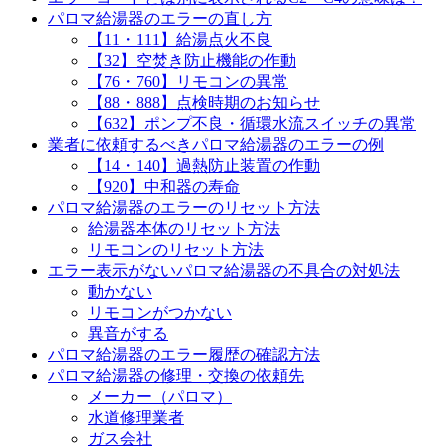
パロマ給湯器のエラーの直し方
【11・111】給湯点火不良
【32】空焚き防止機能の作動
【76・760】リモコンの異常
【88・888】点検時期のお知らせ
【632】ポンプ不良・循環水流スイッチの異常
業者に依頼するべきパロマ給湯器のエラーの例
【14・140】過熱防止装置の作動
【920】中和器の寿命
パロマ給湯器のエラーのリセット方法
給湯器本体のリセット方法
リモコンのリセット方法
エラー表示がないパロマ給湯器の不具合の対処法
動かない
リモコンがつかない
異音がする
パロマ給湯器のエラー履歴の確認方法
パロマ給湯器の修理・交換の依頼先
メーカー（パロマ）
水道修理業者
ガス会社