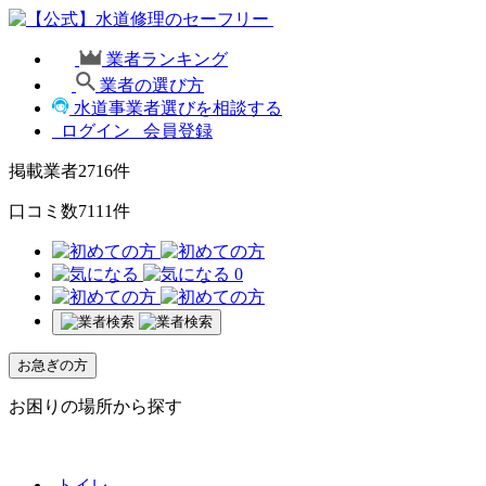
業者ランキング
業者の選び方
水道事業者選びを相談する
ログイン
会員登録
掲載業者
2716
件
口コミ数
7111
件
0
お急ぎの方
お困りの場所から探す
トイレ