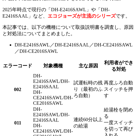
2025年時点で現行の「DH-E2416SAWL」や「DH-
E2416SAAL」など、
エコジョーズが主流のシリーズ
です。
本記事では、以下の機種について取扱説明書を調査し、原因
と対処法についてまとめました。
DH-E2416SAWL／DH-E2416SAAL／DH-CE2416SAWL
／DH-CE2016SAWL
利用者ができ
エラーコード
対象機種
主な原因
る対処
DH-
E2416SAWL/DH-
試運転時の残
再度ふろ自動
E2416SAAL
り（最初のふ
スイッチを押
002
DH-
ろ自動）
す
CE2416SAWL/DH-
CE2016SAWL
DH-
給湯栓を閉め
E2416SAWL/DH-
る
連続60分以上
E2416SAAL
一度スイッチ
011
DH-
の給湯
を切って再び
CE2416SAWL/DH-
入れる