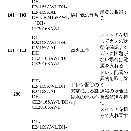
DH-
E2416SAWL/DH-
業者に相談す
E2416SAAL
101・103
給排気の異常
DH-CE2416SAWL
る
／DH-
CE2016SAWL
スイッチを切
DH-
ってガスの状
E2416SAWL/DH-
態を確認する
E2416SAAL
111・113
点火エラー
DH-
ガスに問題が
CE2416SAWL/DH-
ない場合は電
CE2016SAWL
源を入れる
ドレン配管の
異物を取り除
DH-
ドレン配管の
く
E2416SAWL/DH-
異常による凝
凍結の場合は
E2416SAAL
290
DH-
縮水の排水不
自然解凍を待
CE2416SAWL/DH-
可
つ
CE2016SAWL
スイッチを切
って入れ直す
DH-
E2416SAWL/DH-