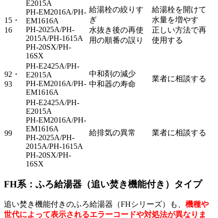
E2015A
給湯栓の絞りす
給湯栓を開けて
PH-EM2016A/PH-
ぎ
水量を増やす
15・
EM1616A
PH-2025A/PH-
16
水抜き後の再使
正しい方法で再
2015A/PH-1615A
用の順番の誤り
使用する
PH-20SX/PH-
16SX
PH-E2425A/PH-
中和剤の減少
92・
E2015A
業者に相談する
PH-EM2016A/PH-
93
中和器の寿命
EM1616A
PH-E2425A/PH-
E2015A
PH-EM2016A/PH-
EM1616A
給排気の異常
業者に相談する
99
PH-2025A/PH-
2015A/PH-1615A
PH-20SX/PH-
16SX
FH系：ふろ給湯器（追い焚き機能付き）タイプ
追い焚き機能付きのふろ給湯器（FHシリーズ）も、
機種や
世代によって表示されるエラーコードや対処法が異なりま