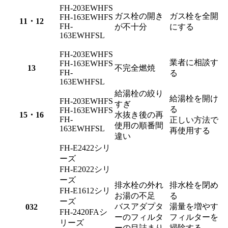
FH-203EWHFS
ガス栓の開き
ガス栓を全開
FH-163EWHFS
11・12
FH-
が不十分
にする
163EWHFSL
FH-203EWHFS
業者に相談す
FH-163EWHFS
13
不完全燃焼
FH-
る
163EWHFSL
給湯栓の絞り
給湯栓を開け
FH-203EWHFS
すぎ
る
FH-163EWHFS
15・16
水抜き後の再
FH-
正しい方法で
使用の順番間
163EWHFSL
再使用する
違い
FH-E2422シリ
ーズ
FH-E2022シリ
ーズ
排水栓の外れ
排水栓を閉め
FH-E1612シリ
お湯の不足
る
ーズ
バスアダプタ
湯量を増やす
032
FH-2420FAシ
ーのフィルタ
フィルターを
リーズ
ーの目詰まり
掃除する