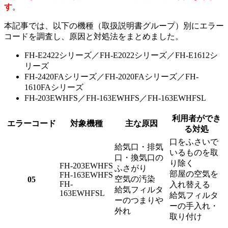
す
。
本記事では、以下の機種（取扱説明書グループ）別にエラー
コードを調査し、原因と対処法をまとめました。
FH-E2422シリーズ／FH-E2022シリーズ／FH-E1612シ
リーズ
FH-2420FAシリーズ／FH-2020FAシリーズ／FH-
1610FAシリーズ
FH-203EWHFS／FH-163EWHFS／FH-163EWHFSL
利用者ができ
エラーコード
対象機種
主な原因
る対処
口をふさいで
給気口・排気
いるものを取
口・換気口の
り除く
FH-203EWHFS
ふさがり
部屋の空気を
FH-163EWHFS
空気の汚染
05
FH-
入れ替える
給気フィルタ
163EWHFSL
給気フィルタ
ーのつまりや
ーの手入れ・
外れ
取り付け