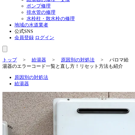
ポンプ修理
排水管の修理
水栓柱・散水栓の修理
地域の水道業者
公式SNS
会員登録
ログイン
トップ
>
給湯器
>
原因別の対処法
>
パロマ給
湯器のエラーコード一覧と直し方！リセット方法も紹介
原因別の対処法
給湯器