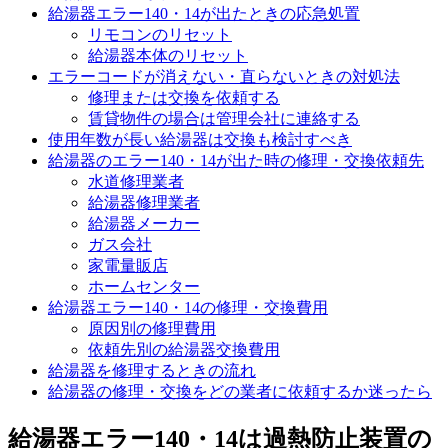
給湯器エラー140・14が出たときの応急処置
リモコンのリセット
給湯器本体のリセット
エラーコードが消えない・直らないときの対処法
修理または交換を依頼する
賃貸物件の場合は管理会社に連絡する
使用年数が長い給湯器は交換も検討すべき
給湯器のエラー140・14が出た時の修理・交換依頼先
水道修理業者
給湯器修理業者
給湯器メーカー
ガス会社
家電量販店
ホームセンター
給湯器エラー140・14の修理・交換費用
原因別の修理費用
依頼先別の給湯器交換費用
給湯器を修理するときの流れ
給湯器の修理・交換をどの業者に依頼するか迷ったら
給湯器エラー140・14は過熱防止装置の