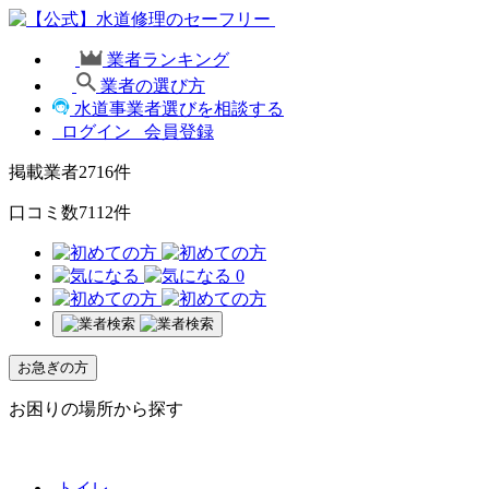
業者ランキング
業者の選び方
水道事業者選びを相談する
ログイン
会員登録
掲載業者
2716
件
口コミ数
7112
件
0
お急ぎの方
お困りの場所から探す
トイレ