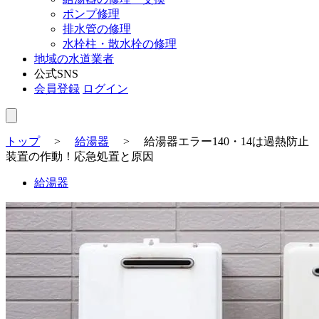
ポンプ修理
排水管の修理
水栓柱・散水栓の修理
地域の水道業者
公式SNS
会員登録
ログイン
トップ
>
給湯器
>
給湯器エラー140・14は過熱防止
装置の作動！応急処置と原因
給湯器