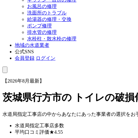
お風呂の修理
洗面所のトラブル
給湯器の修理・交換
ポンプ修理
排水管の修理
水栓柱・散水栓の修理
地域の水道業者
公式SNS
会員登録
ログイン
【2026年8月最新】
茨城県行方市
の トイレの破
水道局指定工事店の中からあなたにあった事業者の選択をお
水道局指定工事店
多数
平均口コミ評価
★4.55