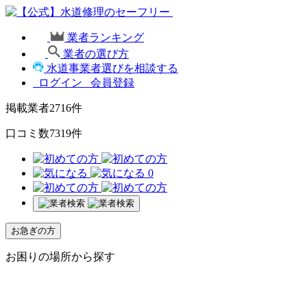
業者ランキング
業者の選び方
水道事業者選びを相談する
ログイン
会員登録
掲載業者
2716
件
口コミ数
7319
件
0
お急ぎの方
お困りの場所から探す