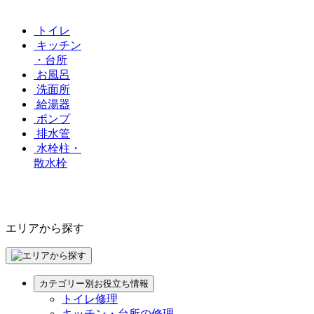
トイレ
キッチン
・台所
お風呂
洗面所
給湯器
ポンプ
排水管
水栓柱・
散水栓
エリアから探す
カテゴリー別お役立ち情報
トイレ修理
キッチン・台所の修理