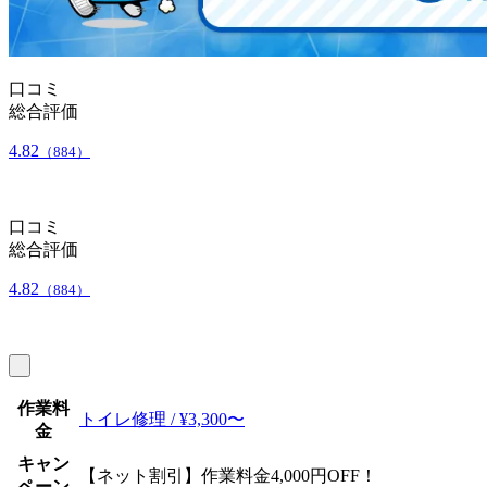
口コミ
総合評価
4.82
（884）
口コミ
総合評価
4.82
（884）
作業料
トイレ修理 / ¥3,300〜
金
キャン
【ネット割引】作業料金4,000円OFF！
ペーン