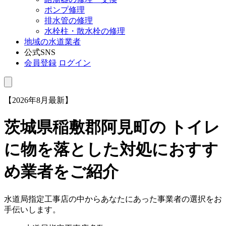
ポンプ修理
排水管の修理
水栓柱・散水栓の修理
地域の水道業者
公式SNS
会員登録
ログイン
【2026年8月最新】
茨城県稲敷郡阿見町
の トイレ
に物を落とした対処におすす
め業者をご紹介
水道局指定工事店の中からあなたにあった事業者の選択をお
手伝いします。