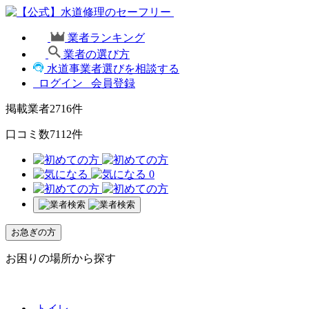
業者ランキング
業者の選び方
水道事業者選びを相談する
ログイン
会員登録
掲載業者
2716
件
口コミ数
7112
件
0
お急ぎの方
お困りの場所から探す
トイレ