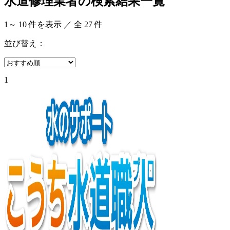
水道修理業者の検索結果一覧
1
～
10
件を表示 ／ 全
27
件
並び替え：
1