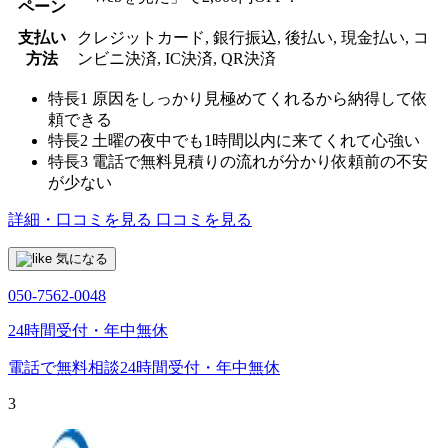
ペーン
支払い
クレジットカード, 銀行振込, 後払い, 現金払い, コ
方法
ンビニ決済, IC決済, QR決済
特長1
原因をしっかり見極めてくれるから納得して依
頼できる
特長2
土曜の夜中でも1時間以内に来てくれて心強い
特長3
電話で無料見積りの流れが分かり依頼前の不安
が少ない
詳細・口コミを見る
口コミを見る
気になる
050-7562-0048
24時間受付・年中無休
電話で無料相談
24時間受付・年中無休
3