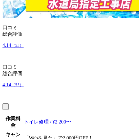
口コミ
総合評価
4.14
（55）
口コミ
総合評価
4.14
（55）
作業料
トイレ修理 / ¥2,200〜
金
キャン
「Webを見た」で2,000円OFF！