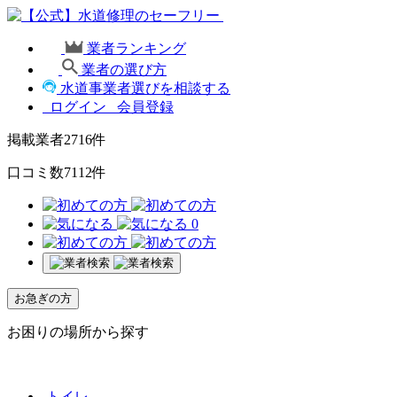
業者ランキング
業者の選び方
水道事業者選びを相談する
ログイン
会員登録
掲載業者
2716
件
口コミ数
7112
件
0
お急ぎの方
お困りの場所から探す
トイレ