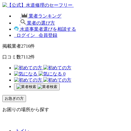
業者ランキング
業者の選び方
水道事業者選びを相談する
ログイン
会員登録
掲載業者
2716
件
口コミ数
7112
件
0
お急ぎの方
お困りの場所から探す
トイレ