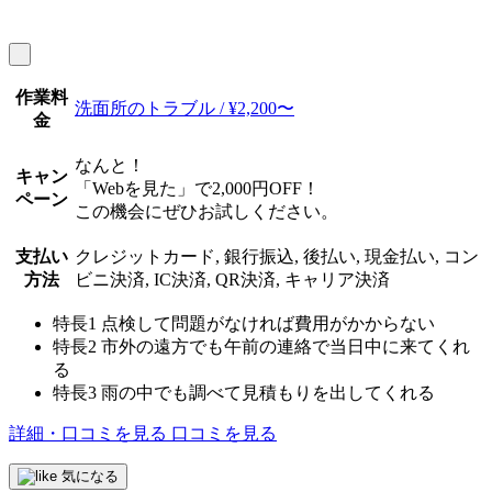
作業料
洗面所のトラブル / ¥2,200〜
金
なんと！
キャン
「Webを見た」で2,000円OFF！
ペーン
この機会にぜひお試しください。
支払い
クレジットカード, 銀行振込, 後払い, 現金払い, コン
方法
ビニ決済, IC決済, QR決済, キャリア決済
特長1
点検して問題がなければ費用がかからない
特長2
市外の遠方でも午前の連絡で当日中に来てくれ
る
特長3
雨の中でも調べて見積もりを出してくれる
詳細・口コミを見る
口コミを見る
気になる