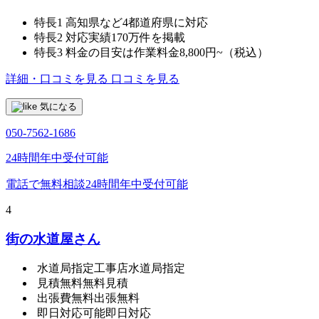
特長1
高知県など4都道府県に対応
特長2
対応実績170万件を掲載
特長3
料金の目安は作業料金8,800円~（税込）
詳細・口コミを見る
口コミを見る
気になる
050-7562-1686
24時間年中受付可能
電話で無料相談
24時間年中受付可能
4
街の水道屋さん
水道局指定工事店
水道局指定
見積無料
無料見積
出張費無料
出張無料
即日対応可能
即日対応