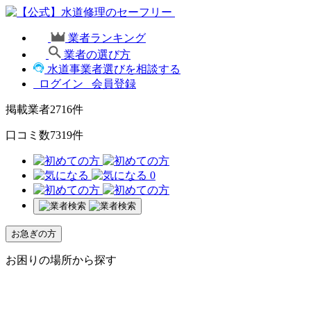
業者ランキング
業者の選び方
水道事業者選びを相談する
ログイン
会員登録
掲載業者
2716
件
口コミ数
7319
件
0
お急ぎの方
お困りの場所から探す