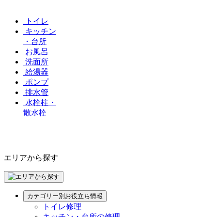
トイレ
キッチン
・台所
お風呂
洗面所
給湯器
ポンプ
排水管
水栓柱・
散水栓
エリアから探す
カテゴリー別お役立ち情報
トイレ修理
キッチン・台所の修理