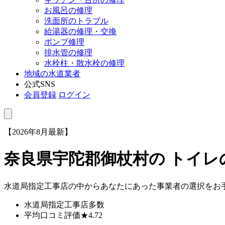
お風呂の修理
洗面所のトラブル
給湯器の修理・交換
ポンプ修理
排水管の修理
水栓柱・散水栓の修理
地域の水道業者
公式SNS
会員登録
ログイン
【2026年8月最新】
奈良県宇陀郡御杖村
の トイ
水道局指定工事店の中からあなたにあった事業者の選択をお
水道局指定工事店
多数
平均口コミ評価
★4.72