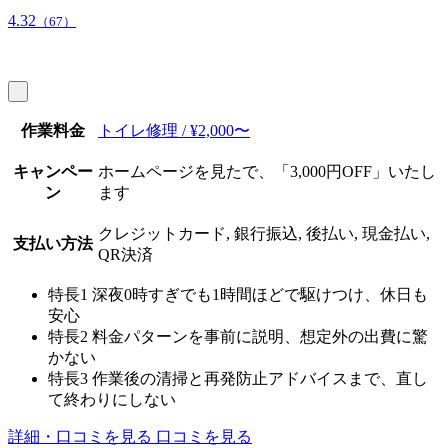
4.32
（67）
作業料金
トイレ修理 / ¥2,000〜
キャンペー
ホームページを見たで、「3,000円OFF」いたし
ン
ます
クレジットカード, 銀行振込, 後払い, 現金払い,
支払い方法
QR決済
特長1
深夜0時すぎでも1時間ほどで駆けつけ、休日も
安心
特長2
料金パターンを事前に説明、想定外の出費に驚
かない
特長3
作業後の清掃と再発防止アドバイスまで、直し
て終わりにしない
詳細・口コミを見る
口コミを見る