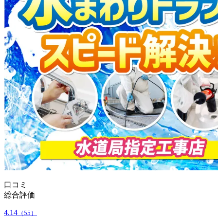
口コミ
総合評価
4.14
（55）