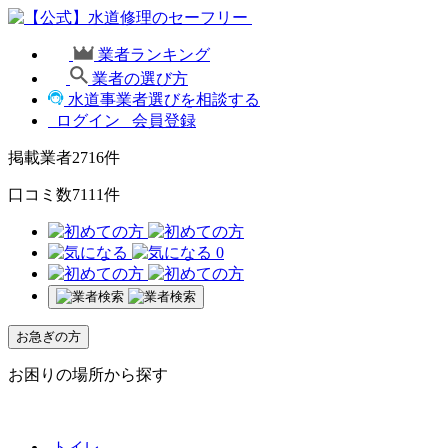
業者ランキング
業者の選び方
水道事業者選びを相談する
ログイン
会員登録
掲載業者
2716
件
口コミ数
7111
件
0
お急ぎの方
お困りの場所から探す
トイレ