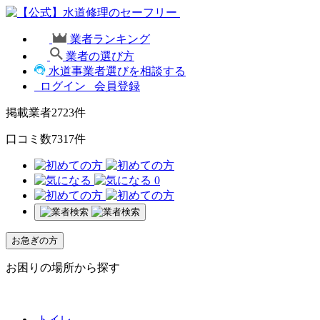
業者ランキング
業者の選び方
水道事業者選びを相談する
ログイン
会員登録
掲載業者
2723
件
口コミ数
7317
件
0
お急ぎの方
お困りの場所から探す
トイレ