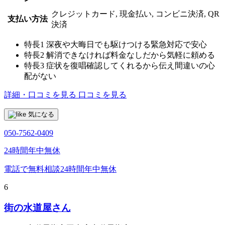
クレジットカード, 現金払い, コンビニ決済, QR
支払い方法
決済
特長1
深夜や大晦日でも駆けつける緊急対応で安心
特長2
解消できなければ料金なしだから気軽に頼める
特長3
症状を復唱確認してくれるから伝え間違いの心
配がない
詳細・口コミを見る
口コミを見る
気になる
050-7562-0409
24時間年中無休
電話で無料相談
24時間年中無休
6
街の水道屋さん