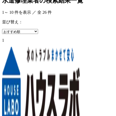
水道修理業者の検索結果一覧
1
～
10
件を表示 ／ 全
26
件
並び替え：
1