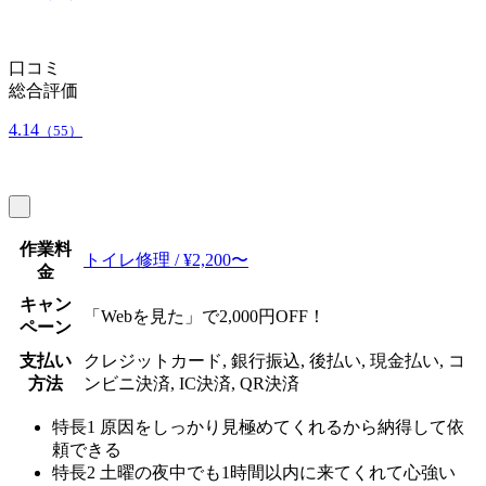
口コミ
総合評価
4.14
（55）
作業料
トイレ修理 / ¥2,200〜
金
キャン
「Webを見た」で2,000円OFF！
ペーン
支払い
クレジットカード, 銀行振込, 後払い, 現金払い, コ
方法
ンビニ決済, IC決済, QR決済
特長1
原因をしっかり見極めてくれるから納得して依
頼できる
特長2
土曜の夜中でも1時間以内に来てくれて心強い