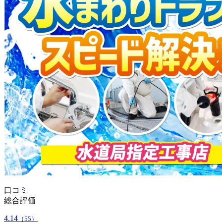
口コミ
総合評価
4.14
（55）