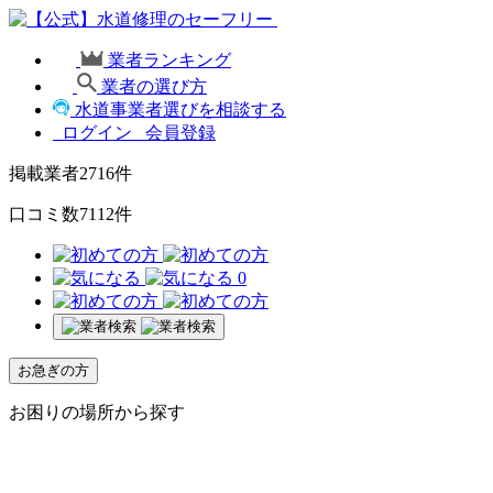
業者ランキング
業者の選び方
水道事業者選びを相談する
ログイン
会員登録
掲載業者
2716
件
口コミ数
7112
件
0
お急ぎの方
お困りの場所から探す