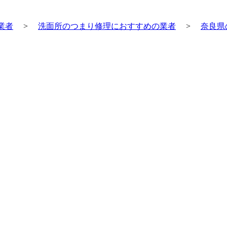
業者
>
洗面所のつまり修理におすすめの業者
>
奈良県