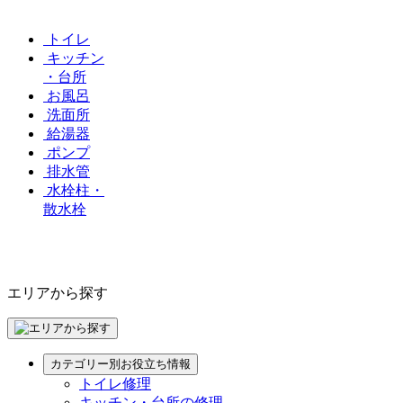
トイレ
キッチン
・台所
お風呂
洗面所
給湯器
ポンプ
排水管
水栓柱・
散水栓
エリアから探す
カテゴリー別お役立ち情報
トイレ修理
キッチン・台所の修理