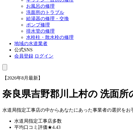
お風呂の修理
洗面所のトラブル
給湯器の修理・交換
ポンプ修理
排水管の修理
水栓柱・散水栓の修理
地域の水道業者
公式SNS
会員登録
ログイン
【2026年8月最新】
奈良県吉野郡川上村
の 洗面
水道局指定工事店の中からあなたにあった事業者の選択をお
水道局指定工事店
多数
平均口コミ評価
★4.43