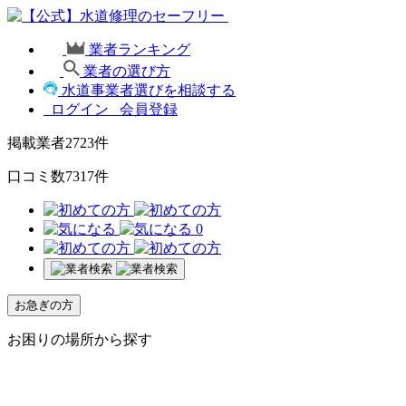
業者ランキング
業者の選び方
水道事業者選びを相談する
ログイン
会員登録
掲載業者
2723
件
口コミ数
7317
件
0
お急ぎの方
お困りの場所から探す