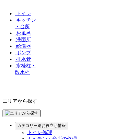
トイレ
キッチン
・台所
お風呂
洗面所
給湯器
ポンプ
排水管
水栓柱・
散水栓
エリアから探す
カテゴリー別お役立ち情報
トイレ修理
キッチン・台所の修理