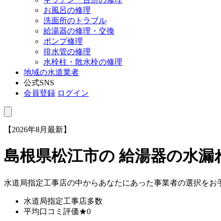
お風呂の修理
洗面所のトラブル
給湯器の修理・交換
ポンプ修理
排水管の修理
水栓柱・散水栓の修理
地域の水道業者
公式SNS
会員登録
ログイン
【2026年8月最新】
島根県松江市
の 給湯器の水
水道局指定工事店の中からあなたにあった事業者の選択をお
水道局指定工事店
多数
平均口コミ評価
★0