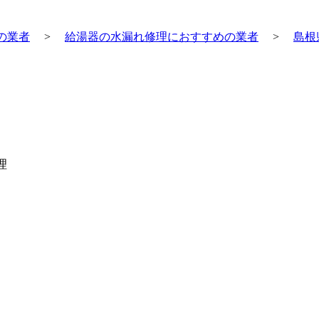
の業者
>
給湯器の水漏れ修理におすすめの業者
>
島根
理