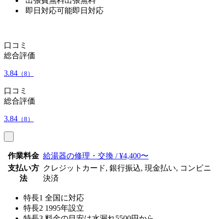
出張費無料
出張無料
即日対応可能
即日対応
口コミ
総合評価
3.84
（8）
口コミ
総合評価
3.84
（8）
作業料金
給湯器の修理・交換 / ¥4,400〜
支払い方
クレジットカード, 銀行振込, 現金払い, コンビニ
法
決済
特長1
全国に対応
特長2
1995年設立
特長3
料金の目安は水漏れ5500円から