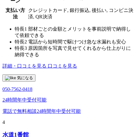
ーン
支払い方
クレジットカード, 銀行振込, 後払い, コンビニ決
法
済, QR決済
特長1
部材ごとの金額とメリットを事前説明で納得し
て依頼できる
特長2
電話から短時間で駆けつけ急な水漏れも安心
特長3
原因箇所を写真で見せてくれるから仕上がりに
納得できる
詳細・口コミを見る
口コミを見る
気になる
050-7562-0418
24時間年中受付可能
電話で無料相談
24時間年中受付可能
4
水道1番館