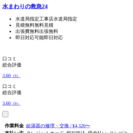
水まわりの救急24
水道局指定工事店
水道局指定
見積無料
無料見積
出張費無料
出張無料
即日対応可能
即日対応
口コミ
総合評価
3.60
（9）
口コミ
総合評価
3.60
（9）
作業料金
給湯器の修理・交換 / ¥4,320〜