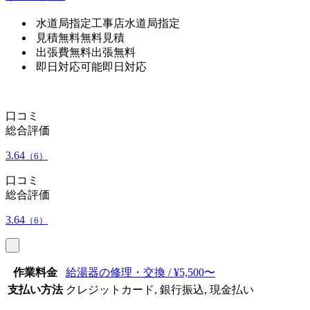
水道局指定工事店
水道局指定
見積無料
無料見積
出張費無料
出張無料
即日対応可能
即日対応
口コミ
総合評価
3.64
（6）
口コミ
総合評価
3.64
（6）
作業料金
給湯器の修理・交換 / ¥5,500〜
支払い方法
クレジットカード, 銀行振込, 現金払い