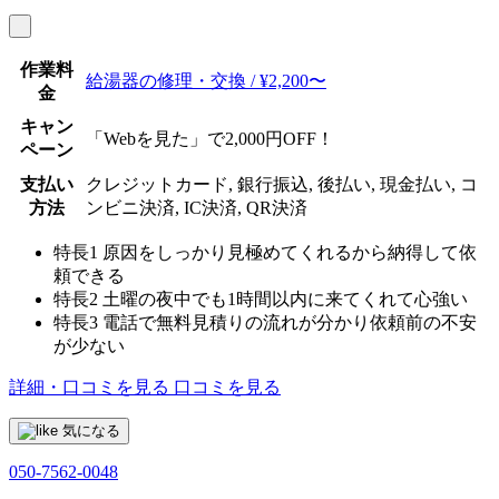
作業料
給湯器の修理・交換 / ¥2,200〜
金
キャン
「Webを見た」で2,000円OFF！
ペーン
支払い
クレジットカード, 銀行振込, 後払い, 現金払い, コ
方法
ンビニ決済, IC決済, QR決済
特長1
原因をしっかり見極めてくれるから納得して依
頼できる
特長2
土曜の夜中でも1時間以内に来てくれて心強い
特長3
電話で無料見積りの流れが分かり依頼前の不安
が少ない
詳細・口コミを見る
口コミを見る
気になる
050-7562-0048