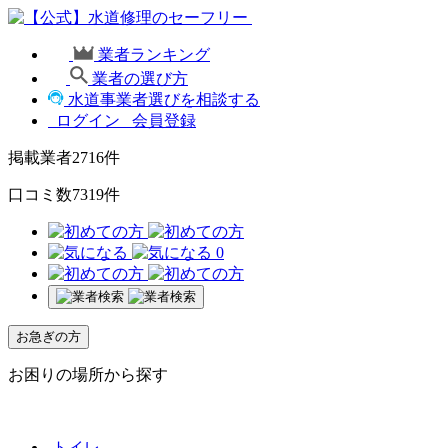
業者ランキング
業者の選び方
水道事業者選びを相談する
ログイン
会員登録
掲載業者
2716
件
口コミ数
7319
件
0
お急ぎの方
お困りの場所から探す
トイレ