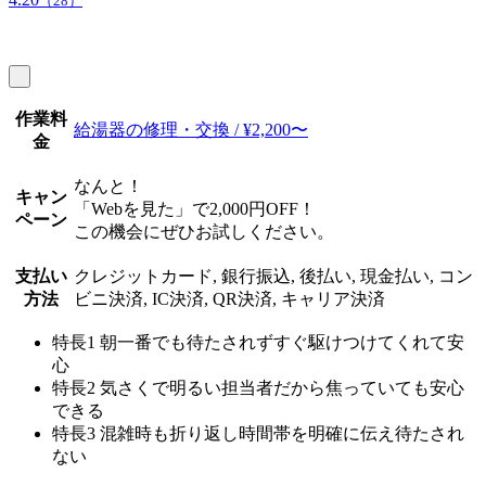
（28）
作業料
給湯器の修理・交換 / ¥2,200〜
金
なんと！
キャン
「Webを見た」で2,000円OFF！
ペーン
この機会にぜひお試しください。
支払い
クレジットカード, 銀行振込, 後払い, 現金払い, コン
方法
ビニ決済, IC決済, QR決済, キャリア決済
特長1
朝一番でも待たされずすぐ駆けつけてくれて安
心
特長2
気さくで明るい担当者だから焦っていても安心
できる
特長3
混雑時も折り返し時間帯を明確に伝え待たされ
ない