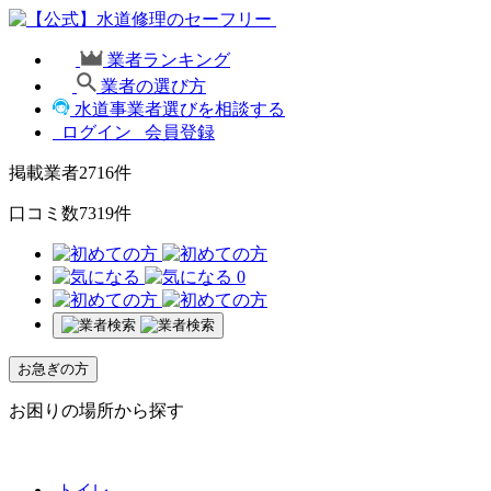
業者ランキング
業者の選び方
水道事業者選びを相談する
ログイン
会員登録
掲載業者
2716
件
口コミ数
7319
件
0
お急ぎの方
お困りの場所から探す
トイレ