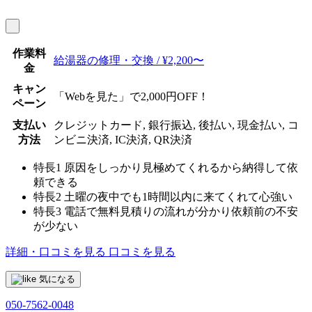
作業料
給湯器の修理・交換 / ¥2,200〜
金
キャン
「Webを見た」で2,000円OFF！
ペーン
支払い
クレジットカード, 銀行振込, 後払い, 現金払い, コ
方法
ンビニ決済, IC決済, QR決済
特長1
原因をしっかり見極めてくれるから納得して依
頼できる
特長2
土曜の夜中でも1時間以内に来てくれて心強い
特長3
電話で無料見積りの流れが分かり依頼前の不安
が少ない
詳細・口コミを見る
口コミを見る
気になる
050-7562-0048