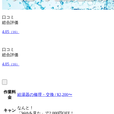
口コミ
総合評価
4.05
（16）
口コミ
総合評価
4.05
（16）
作業料
給湯器の修理・交換 / ¥2,200〜
金
なんと！
キャン
「Webを見た」で2,000円OFF！