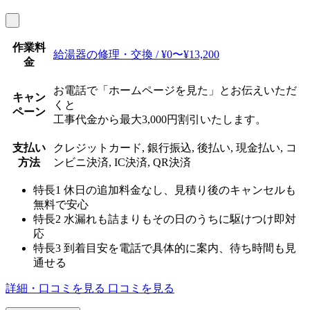
作業料
給湯器の修理・交換 / ¥0〜¥13,200
金
お電話で「ホームページを見た」とお伝えいただ
キャン
くと
ペーン
工事代金から最大3,000円割引いたします。
支払い
クレジットカード, 銀行振込, 後払い, 現金払い, コ
方法
ンビニ決済, IC決済, QR決済
特長1
休日の追加料金なし、見積り後のキャンセルも
無料で安心
特長2
水漏れも詰まりもその日のうちに駆けつけ即対
応
特長3
到着目安を電話で具体的に案内、待ち時間も見
通せる
詳細・口コミを見る
口コミを見る