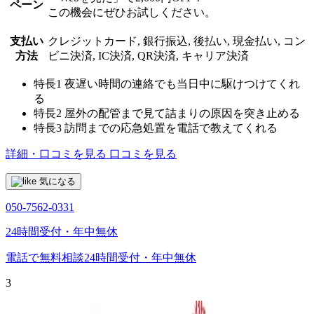
ペーン
この機会にぜひお試しください。
支払い
クレジットカード, 銀行振込, 後払い, 現金払い, コン
方法
ビニ決済, IC決済, QR決済, キャリア決済
特長1
夜遅い時間の連絡でも当日中に駆けつけてくれ
る
特長2
屋外の配管まで見て詰まりの原因を突き止める
特長3
訪問までの応急処置を電話で教えてくれる
詳細・口コミを見る
口コミを見る
気になる
050-7562-0331
24時間受付・年中無休
電話で無料相談
24時間受付・年中無休
3