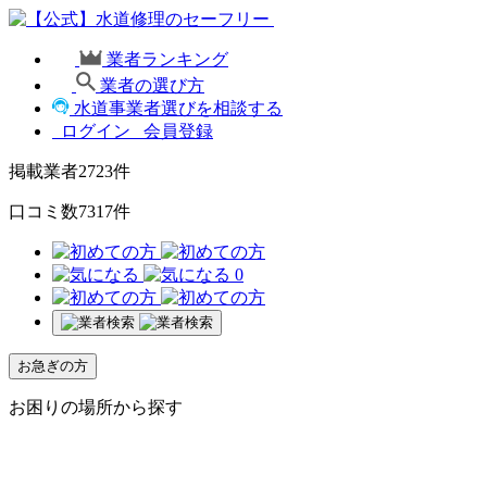
業者ランキング
業者の選び方
水道事業者選びを相談する
ログイン
会員登録
掲載業者
2723
件
口コミ数
7317
件
0
お急ぎの方
お困りの場所から探す