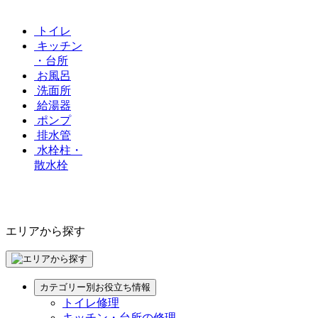
トイレ
キッチン
・台所
お風呂
洗面所
給湯器
ポンプ
排水管
水栓柱・
散水栓
エリアから探す
カテゴリー別お役立ち情報
トイレ修理
キッチン・台所の修理