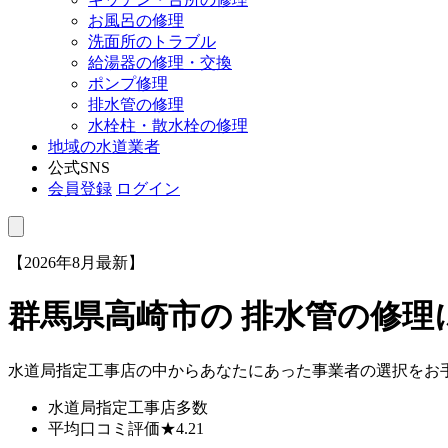
お風呂の修理
洗面所のトラブル
給湯器の修理・交換
ポンプ修理
排水管の修理
水栓柱・散水栓の修理
地域の水道業者
公式SNS
会員登録
ログイン
【2026年8月最新】
群馬県高崎市
の 排水管の修
水道局指定工事店の中からあなたにあった事業者の選択をお
水道局指定工事店
多数
平均口コミ評価
★4.21