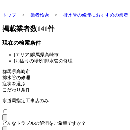
トップ
>
業者検索
>
排水管の修理におすすめの業者
掲載業者数
141
件
現在の検索条件
[エリア]群馬県高崎市
[お困りの場所]排水管の修理
群馬県高崎市
排水管の修理
症状を選ぶ
こだわり条件
水道局指定工事店のみ
どんなトラブルの解消をご希望ですか？