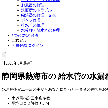
お風呂の修理
洗面所のトラブル
給湯器の修理・交換
ポンプ修理
排水管の修理
水栓柱・散水栓の修理
地域の水道業者
公式SNS
会員登録
ログイン
【2026年8月最新】
静岡県熱海市
の 給水管の水
水道局指定工事店の中からあなたにあった事業者の選択をお
水道局指定工事店
多数
平均口コミ評価
★3.44