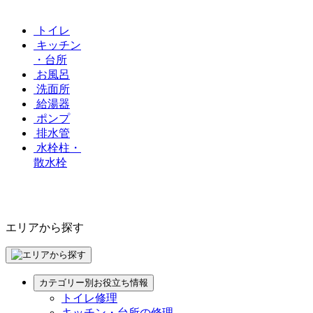
トイレ
キッチン
・台所
お風呂
洗面所
給湯器
ポンプ
排水管
水栓柱・
散水栓
エリアから探す
カテゴリー別お役立ち情報
トイレ修理
キッチン・台所の修理