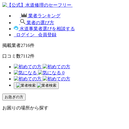
業者ランキング
業者の選び方
水道事業者選びを相談する
ログイン
会員登録
掲載業者
2716
件
口コミ数
7112
件
0
お急ぎの方
お困りの場所から探す