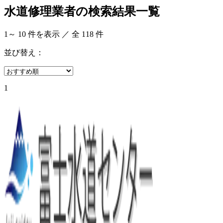
水道修理業者の検索結果一覧
1
～
10
件を表示 ／ 全
118
件
並び替え：
1