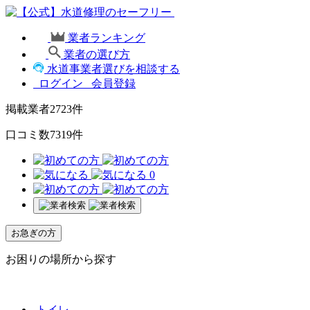
業者ランキング
業者の選び方
水道事業者選びを相談する
ログイン
会員登録
掲載業者
2723
件
口コミ数
7319
件
0
お急ぎの方
お困りの場所から探す
トイレ