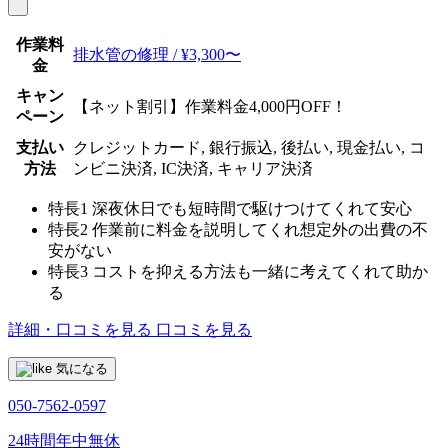
作業料
排水管の修理 / ¥3,300〜
金
キャン
【ネット割引】作業料金4,000円OFF！
ペーン
支払い
クレジットカード, 銀行振込, 後払い, 現金払い, コ
方法
ンビニ決済, IC決済, キャリア決済
特長1
深夜休日でも短時間で駆けつけてくれて安心
特長2
作業前に料金を説明してくれ想定外の出費の不
安がない
特長3
コストを抑える方法も一緒に考えてくれて助か
る
詳細・口コミを見る
口コミを見る
気になる
050-7562-0597
24時間年中無休