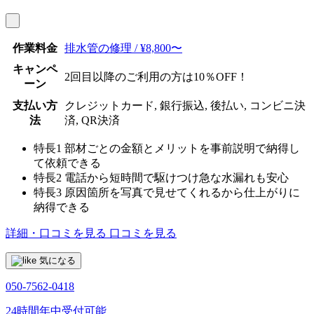
作業料金
排水管の修理 / ¥8,800〜
キャンペ
2回目以降のご利用の方は10％OFF！
ーン
支払い方
クレジットカード, 銀行振込, 後払い, コンビニ決
法
済, QR決済
特長1
部材ごとの金額とメリットを事前説明で納得し
て依頼できる
特長2
電話から短時間で駆けつけ急な水漏れも安心
特長3
原因箇所を写真で見せてくれるから仕上がりに
納得できる
詳細・口コミを見る
口コミを見る
気になる
050-7562-0418
24時間年中受付可能