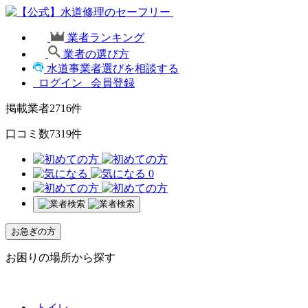
業者ランキング
業者の選び方
水道事業者選びを相談する
ログイン
会員登録
掲載業者
2716
件
口コミ数
7319
件
0
お急ぎの方
お困りの場所から探す
トイレ