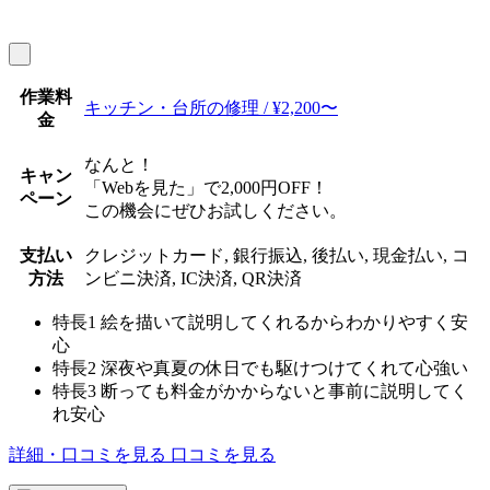
作業料
キッチン・台所の修理 / ¥2,200〜
金
なんと！
キャン
「Webを見た」で2,000円OFF！
ペーン
この機会にぜひお試しください。
支払い
クレジットカード, 銀行振込, 後払い, 現金払い, コ
方法
ンビニ決済, IC決済, QR決済
特長1
絵を描いて説明してくれるからわかりやすく安
心
特長2
深夜や真夏の休日でも駆けつけてくれて心強い
特長3
断っても料金がかからないと事前に説明してく
れ安心
詳細・口コミを見る
口コミを見る