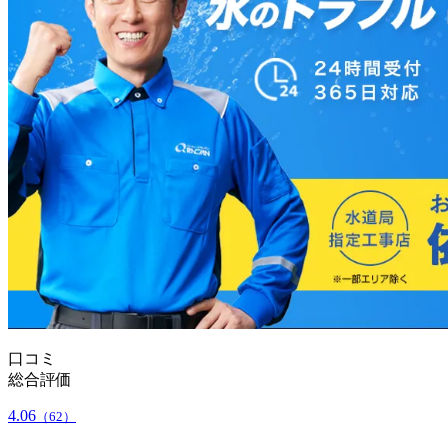
口コミ
総合評価
4.06
（62）