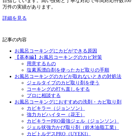
目指しています。高い技術と丁寧な対応で年間対応件数100
万件の実績があります。
詳細を見る
記事の内容
お風呂コーキングにカビができる原因
【基本編】お風呂コーキングのカビ対策
用意するもの
塩素系漂白剤を使ったカビ取りの手順
お風呂コーキングのカビが取れないときの対処法
ジェルタイプのカビ取り剤を使う
コーキングの打ち直しをする
プロに相談する
お風呂コーキングにおすすめの洗剤・カビ取り剤
カビキラー（ジョンソン）
強力カビハイター（花王）
カビキラーPRO最強ジェル（ジョンソン）
ジェル状強力かび取り剤（鈴木油脂工業）
カビトルデスPRO（UYEKI）