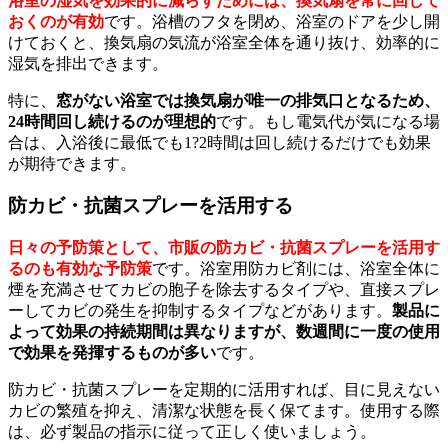
浴室の湿気を効果的に減らすためには、換気扇を常に回して
おくのが有効
です。浴槽のフタを閉め、浴室のドアを少し開
けておくと、換気扇の気流が浴室全体を通り抜け、効率的に
湿気を排出できます。
特に、
窓がない浴室では換気扇が唯一の排気口となるため、
24時間回し続けるのが理想的
です。もし電気代が気になる場
合は、入浴後に最低でも1?2時間は回し続けるだけでも効果
が期待できます。
防カビ・抗菌スプレーを活用する
日々の予防策として、市販の防カビ・抗菌スプレーを活用す
るのも有効な予防策
です。浴室用防カビ剤には、浴室全体に
煙を充満させてカビの胞子を除去するタイプや、直接スプレ
ーしてカビの発生を抑制するタイプなどがあります。
製品に
よって効果の持続期間は異なりますが、数週間に一度の使用
で効果を発揮するものが多い
です。
防カビ・抗菌スプレーを定期的に活用すれば、目に見えない
カビの繁殖を抑え、清潔な状態を長く保てます。使用する際
は、必ず製品の指示に従って正しく使いましょう。