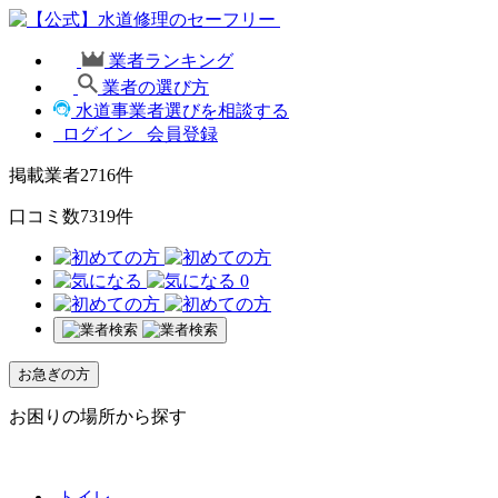
業者ランキング
業者の選び方
水道事業者選びを相談する
ログイン
会員登録
掲載業者
2716
件
口コミ数
7319
件
0
お急ぎの方
お困りの場所から探す
トイレ