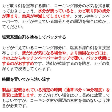
カビ取り剤を塗布する前に、コーキング部分の水気を拭き取
っておきましょう。
水分が残っていると、カビ取り剤の成分
が薄まり、効果が半減してしまいます
。タオルやキッチンペ
ーパーで、カビが生えている部分とその周辺を完全に乾かし
てください。
塩素系漂白剤を塗布してパックする
カビが生えているコーキング部分に、塩素系漂白剤を直接塗
布します。
液だれが気になる場合や、より頑固なカビには、
その上からキッチンペーパーやラップで覆い、パック状態に
するのがおすすめ
です。洗剤が乾燥するのを防ぎ、カビの奥
深くまで浸透してくれます。
時間を置いてから洗い流す
製品に記載されている指定の時間（通常15分～30分程度）を
目安に放置します
。カビがひどい場合は少し長めに放置して
もよいですが、コーキング材や周辺の素材を傷めないよう注
意が必要です。