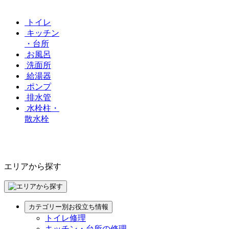
トイレ
キッチン
・台所
お風呂
洗面所
給湯器
ポンプ
排水管
水栓柱・
散水栓
エリアから探す
カテゴリー別お役立ち情報
トイレ修理
キッチン・台所の修理