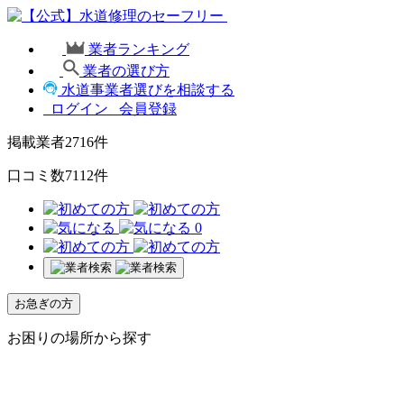
業者ランキング
業者の選び方
水道事業者選びを相談する
ログイン
会員登録
掲載業者
2716
件
口コミ数
7112
件
0
お急ぎの方
お困りの場所から探す