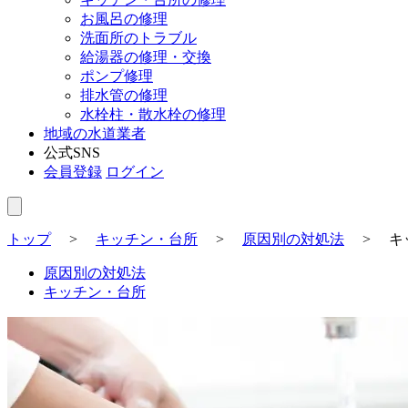
お風呂の修理
洗面所のトラブル
給湯器の修理・交換
ポンプ修理
排水管の修理
水栓柱・散水栓の修理
地域の水道業者
公式SNS
会員登録
ログイン
トップ
>
キッチン・台所
>
原因別の対処法
>
キ
原因別の対処法
キッチン・台所