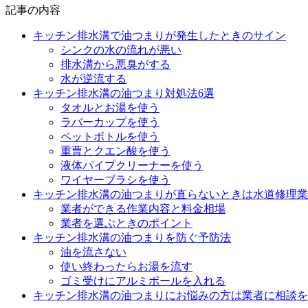
記事の内容
キッチン排水溝で油つまりが発生したときのサイン
シンクの水の流れが悪い
排水溝から悪臭がする
水が逆流する
キッチン排水溝の油つまり対処法6選
タオルとお湯を使う
ラバーカップを使う
ペットボトルを使う
重曹とクエン酸を使う
液体パイプクリーナーを使う
ワイヤーブラシを使う
キッチン排水溝の油つまりが直らないときは水道修理業
業者ができる作業内容と料金相場
業者を選ぶときのポイント
キッチン排水溝の油つまりを防ぐ予防法
油を流さない
使い終わったらお湯を流す
ゴミ受けにアルミボールを入れる
キッチン排水溝の油つまりにお悩みの方は業者に相談を