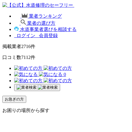
業者ランキング
業者の選び方
水道事業者選びを相談する
ログイン
会員登録
掲載業者
2716
件
口コミ数
7112
件
0
お急ぎの方
お困りの場所から探す