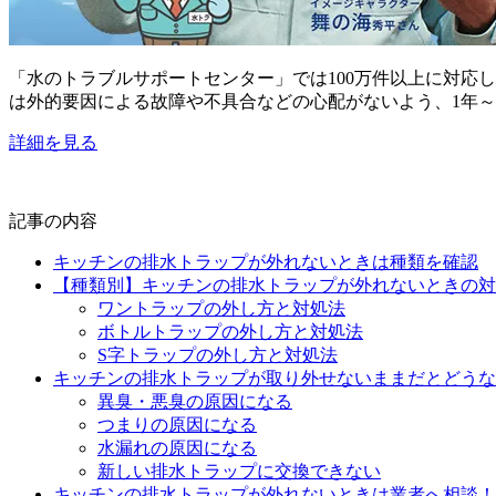
「水のトラブルサポートセンター」では100万件以上に対応
は外的要因による故障や不具合などの心配がないよう、1年～
詳細を見る
記事の内容
キッチンの排水トラップが外れないときは種類を確認
【種類別】キッチンの排水トラップが外れないときの対
ワントラップの外し方と対処法
ボトルトラップの外し方と対処法
S字トラップの外し方と対処法
キッチンの排水トラップが取り外せないままだとどうな
異臭・悪臭の原因になる
つまりの原因になる
水漏れの原因になる
新しい排水トラップに交換できない
キッチンの排水トラップが外れないときは業者へ相談！