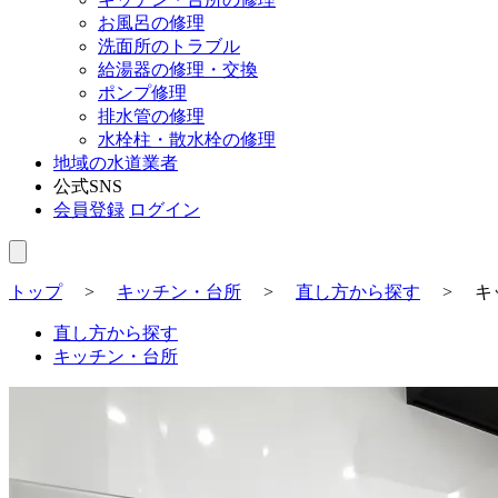
お風呂の修理
洗面所のトラブル
給湯器の修理・交換
ポンプ修理
排水管の修理
水栓柱・散水栓の修理
地域の水道業者
公式SNS
会員登録
ログイン
トップ
>
キッチン・台所
>
直し方から探す
>
キ
直し方から探す
キッチン・台所