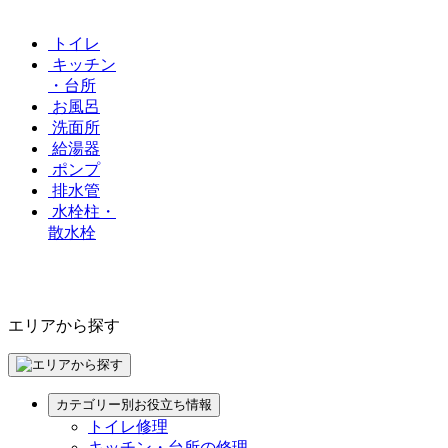
トイレ
キッチン
・台所
お風呂
洗面所
給湯器
ポンプ
排水管
水栓柱・
散水栓
エリアから探す
カテゴリー別お役立ち情報
トイレ修理
キッチン・台所の修理