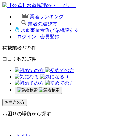
業者ランキング
業者の選び方
水道事業者選びを相談する
ログイン
会員登録
掲載業者
2723
件
口コミ数
7317
件
0
お急ぎの方
お困りの場所から探す
トイレ