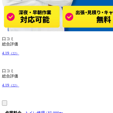
口コミ
総合評価
4.19
（22）
口コミ
総合評価
4.19
（22）
作業料金
トイレ修理 / ¥5,000〜