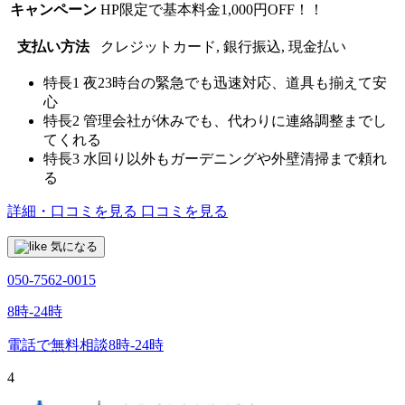
キャンペーン
HP限定で基本料金1,000円OFF！！
支払い方法
クレジットカード, 銀行振込, 現金払い
特長1
夜23時台の緊急でも迅速対応、道具も揃えて安
心
特長2
管理会社が休みでも、代わりに連絡調整までし
てくれる
特長3
水回り以外もガーデニングや外壁清掃まで頼れ
る
詳細・口コミを見る
口コミを見る
気になる
050-7562-0015
8時-24時
電話で無料相談
8時-24時
4