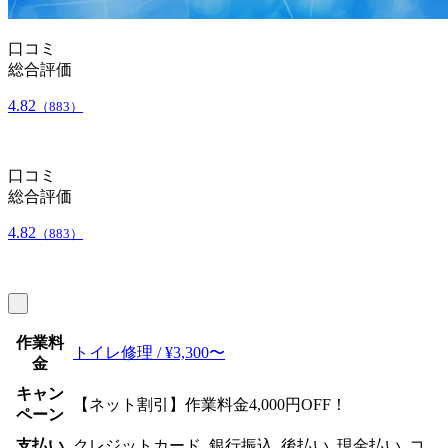
口コミ
総合評価
4.82
（883）
口コミ
総合評価
4.82
（883）
作業料
トイレ修理 / ¥3,300〜
金
キャン
【ネット割引】作業料金4,000円OFF！
ペーン
支払い
クレジットカード, 銀行振込, 後払い, 現金払い, コ