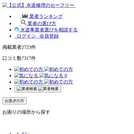
業者ランキング
業者の選び方
水道事業者選びを相談する
ログイン
会員登録
掲載業者
2723
件
口コミ数
7317
件
0
お急ぎの方
お困りの場所から探す
トイレ