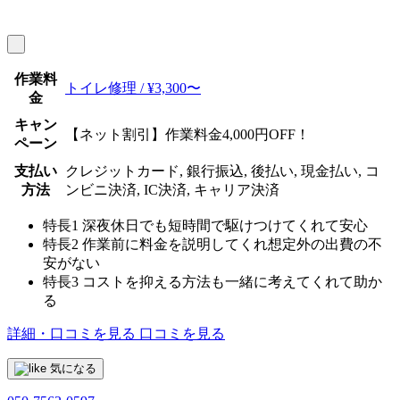
作業料
トイレ修理 / ¥3,300〜
金
キャン
【ネット割引】作業料金4,000円OFF！
ペーン
支払い
クレジットカード, 銀行振込, 後払い, 現金払い, コ
方法
ンビニ決済, IC決済, キャリア決済
特長1
深夜休日でも短時間で駆けつけてくれて安心
特長2
作業前に料金を説明してくれ想定外の出費の不
安がない
特長3
コストを抑える方法も一緒に考えてくれて助か
る
詳細・口コミを見る
口コミを見る
気になる