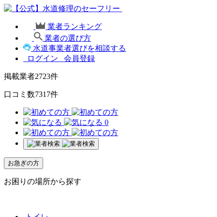
業者ランキング
業者の選び方
水道事業者選びを相談する
ログイン
会員登録
掲載業者
2723
件
口コミ数
7317
件
0
お急ぎの方
お困りの場所から探す
トイレ