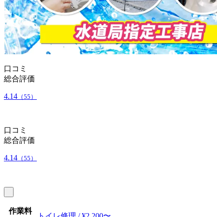
口コミ
総合評価
4.14
（55）
口コミ
総合評価
4.14
（55）
作業料
トイレ修理 / ¥2,200〜