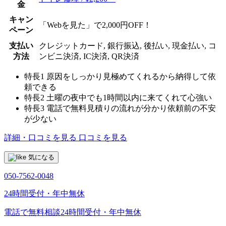
金
キャン
「Webを見た」で2,000円OFF！
ペーン
支払い
クレジットカード, 銀行振込, 後払い, 現金払い, コ
方法
ンビニ決済, IC決済, QR決済
特長1
原因をしっかり見極めてくれるから納得して依
頼できる
特長2
土曜の夜中でも1時間以内に来てくれて心強い
特長3
電話で無料見積りの流れが分かり依頼前の不安
が少ない
詳細・口コミを見る
口コミを見る
気になる
050-7562-0048
24時間受付・年中無休
電話で無料相談
24時間受付・年中無休