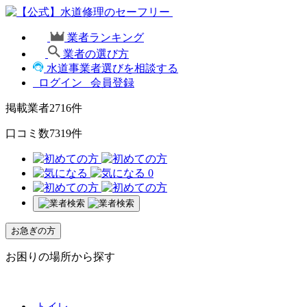
業者ランキング
業者の選び方
水道事業者選びを相談する
ログイン
会員登録
掲載業者
2716
件
口コミ数
7319
件
0
お急ぎの方
お困りの場所から探す
トイレ