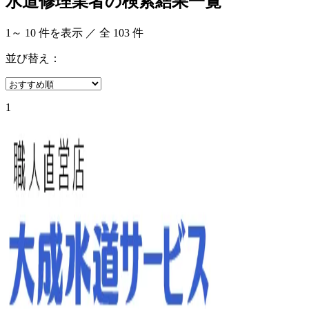
水道修理業者の検索結果一覧
1
～
10
件を表示 ／ 全
103
件
並び替え：
1