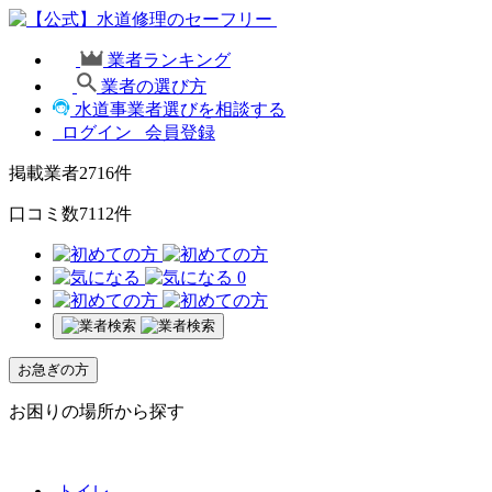
業者ランキング
業者の選び方
水道事業者選びを相談する
ログイン
会員登録
掲載業者
2716
件
口コミ数
7112
件
0
お急ぎの方
お困りの場所から探す
トイレ