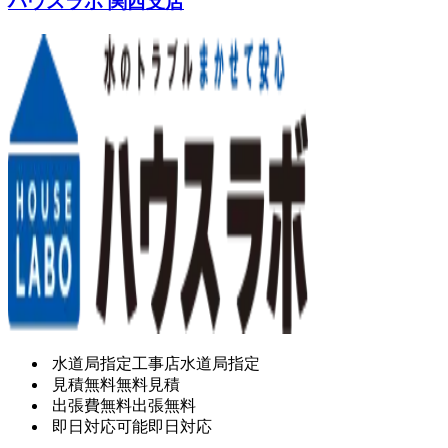
ハウスラボ 関西支店
水道局指定工事店
水道局指定
見積無料
無料見積
出張費無料
出張無料
即日対応可能
即日対応