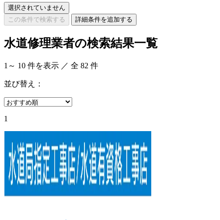
選択されていません
この条件で検索する
詳細条件を追加する
水道修理業者の検索結果一覧
1
～
10
件を表示 ／ 全
82
件
並び替え：
1