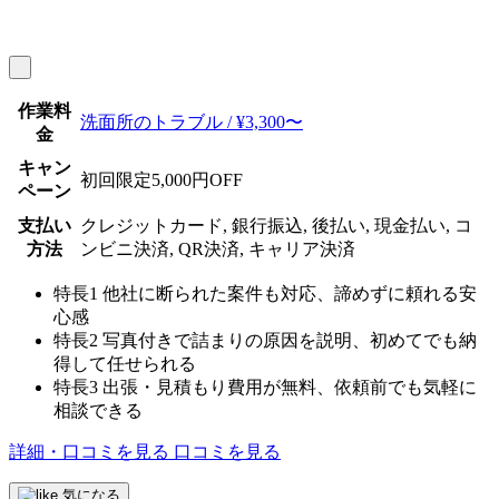
作業料
洗面所のトラブル / ¥3,300〜
金
キャン
初回限定5,000円OFF
ペーン
支払い
クレジットカード, 銀行振込, 後払い, 現金払い, コ
方法
ンビニ決済, QR決済, キャリア決済
特長1
他社に断られた案件も対応、諦めずに頼れる安
心感
特長2
写真付きで詰まりの原因を説明、初めてでも納
得して任せられる
特長3
出張・見積もり費用が無料、依頼前でも気軽に
相談できる
詳細・口コミを見る
口コミを見る
気になる