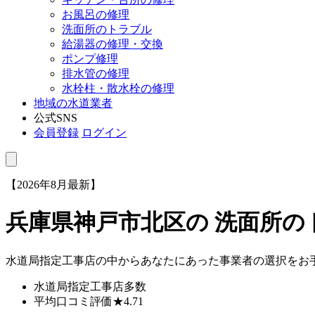
お風呂の修理
洗面所のトラブル
給湯器の修理・交換
ポンプ修理
排水管の修理
水栓柱・散水栓の修理
地域の水道業者
公式SNS
会員登録
ログイン
【2026年8月最新】
兵庫県神戸市北区
の 洗面所
水道局指定工事店の中からあなたにあった事業者の選択をお
水道局指定工事店
多数
平均口コミ評価
★4.71