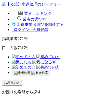
業者ランキング
業者の選び方
水道事業者選びを相談する
ログイン
会員登録
掲載業者
2723
件
口コミ数
7317
件
0
お急ぎの方
お困りの場所から探す