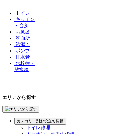
トイレ
キッチン
・台所
お風呂
洗面所
給湯器
ポンプ
排水管
水栓柱・
散水栓
エリアから探す
カテゴリー別お役立ち情報
トイレ修理
キッチン・台所の修理