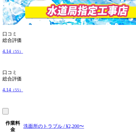
口コミ
総合評価
4.14
（55）
口コミ
総合評価
4.14
（55）
作業料
洗面所のトラブル / ¥2,200〜
金