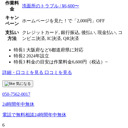
作業料
洗面所のトラブル / ¥6,600〜
金
キャン
ホームページを見た！で「2,000円」OFF
ペーン
支払い
クレジットカード, 銀行振込, 後払い, 現金払い, コ
方法
ンビニ決済, IC決済, QR決済
特長1
大阪府など6都道府県に対応
特長2
2024年設立
特長3
料金の目安は作業料金6,600円（税込）~
詳細・口コミを見る
口コミを見る
気になる
050-7562-0017
24時間年中無休
電話で無料相談
24時間年中無休
6