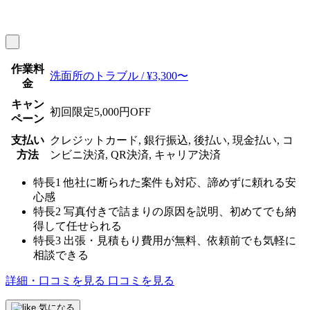
作業料
洗面所のトラブル / ¥3,300〜
金
キャン
初回限定5,000円OFF
ペーン
支払い
クレジットカード, 銀行振込, 後払い, 現金払い, コ
方法
ンビニ決済, QR決済, キャリア決済
特長1
他社に断られた案件も対応、諦めずに頼れる安
心感
特長2
写真付きで詰まりの原因を説明、初めてでも納
得して任せられる
特長3
出張・見積もり費用が無料、依頼前でも気軽に
相談できる
詳細・口コミを見る
口コミを見る
気になる