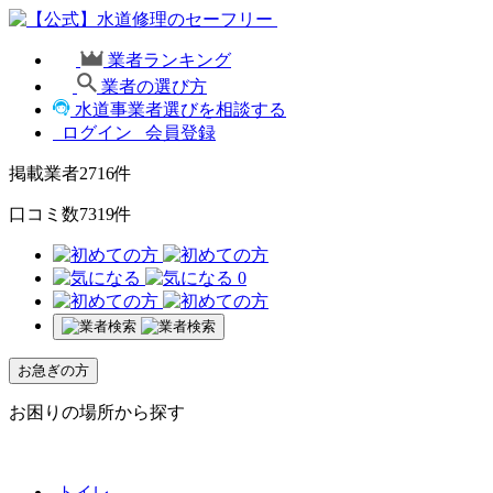
業者ランキング
業者の選び方
水道事業者選びを相談する
ログイン
会員登録
掲載業者
2716
件
口コミ数
7319
件
0
お急ぎの方
お困りの場所から探す
トイレ