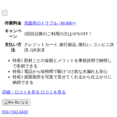
作業料金
洗面所のトラブル / ¥8,800〜
キャンペ
2回目以降のご利用の方は10％OFF！
ーン
支払い方
クレジットカード, 銀行振込, 後払い, コンビニ決
法
済, QR決済
特長1
部材ごとの金額とメリットを事前説明で納得し
て依頼できる
特長2
電話から短時間で駆けつけ急な水漏れも安心
特長3
原因箇所を写真で見せてくれるから仕上がりに
納得できる
詳細・口コミを見る
口コミを見る
気になる
050-7562-0418