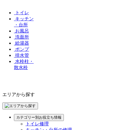
トイレ
キッチン
・台所
お風呂
洗面所
給湯器
ポンプ
排水管
水栓柱・
散水栓
エリアから探す
カテゴリー別お役立ち情報
トイレ修理
キッチン・台所の修理