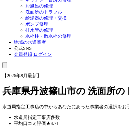
お風呂の修理
洗面所のトラブル
給湯器の修理・交換
ポンプ修理
排水管の修理
水栓柱・散水栓の修理
地域の水道業者
公式SNS
会員登録
ログイン
【2026年8月最新】
兵庫県丹波篠山市
の 洗面所
水道局指定工事店の中からあなたにあった事業者の選択をお
水道局指定工事店
多数
平均口コミ評価
★4.71