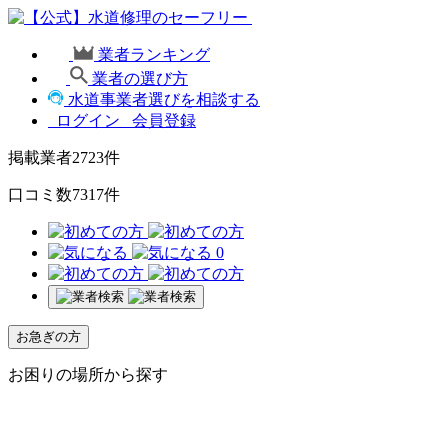
業者ランキング
業者の選び方
水道事業者選びを相談する
ログイン
会員登録
掲載業者
2723
件
口コミ数
7317
件
0
お急ぎの方
お困りの場所から探す