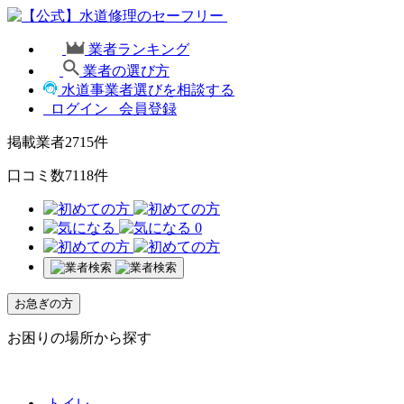
業者ランキング
業者の選び方
水道事業者選びを相談する
ログイン
会員登録
掲載業者
2715
件
口コミ数
7118
件
0
お急ぎの方
お困りの場所から探す
トイレ