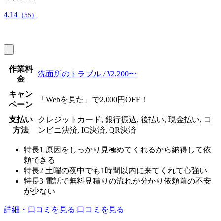
4.14
（55）
作業料
洗面所のトラブル / ¥2,200〜
金
キャン
「Webを見た」で2,000円OFF！
ペーン
支払い
クレジットカード, 銀行振込, 後払い, 現金払い, コ
方法
ンビニ決済, IC決済, QR決済
特長1
原因をしっかり見極めてくれるから納得して依
頼できる
特長2
土曜の夜中でも1時間以内に来てくれて心強い
特長3
電話で無料見積りの流れが分かり依頼前の不安
が少ない
詳細・口コミを見る
口コミを見る