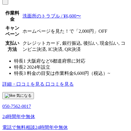
作業料
洗面所のトラブル / ¥6,600〜
金
キャン
ホームページを見た！で「2,000円」OFF
ペーン
支払い
クレジットカード, 銀行振込, 後払い, 現金払い, コ
方法
ンビニ決済, IC決済, QR決済
特長1
大阪府など6都道府県に対応
特長2
2024年設立
特長3
料金の目安は作業料金6,600円（税込）~
詳細・口コミを見る
口コミを見る
気になる
050-7562-0017
24時間年中無休
電話で無料相談
24時間年中無休