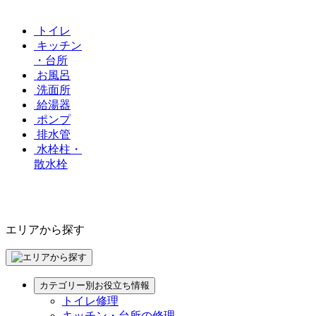
トイレ
キッチン
・台所
お風呂
洗面所
給湯器
ポンプ
排水管
水栓柱・
散水栓
エリアから探す
カテゴリー別お役立ち情報
トイレ修理
キッチン・台所の修理