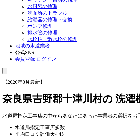
お風呂の修理
洗面所のトラブル
給湯器の修理・交換
ポンプ修理
排水管の修理
水栓柱・散水栓の修理
地域の水道業者
公式SNS
会員登録
ログイン
【2026年8月最新】
奈良県吉野郡十津川村
の 洗
水道局指定工事店の中からあなたにあった事業者の選択をお
水道局指定工事店
多数
平均口コミ評価
★4.43