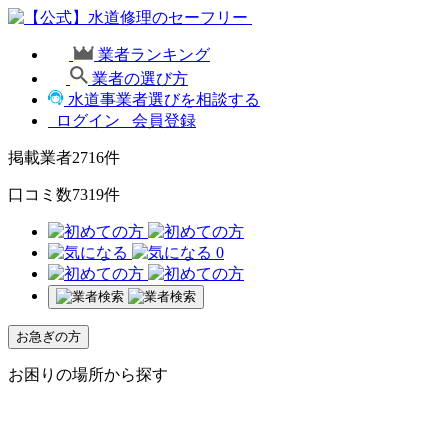
業者ランキング
業者の選び方
水道事業者選びを相談する
ログイン
会員登録
掲載業者
2716
件
口コミ数
7319
件
0
お急ぎの方
お困りの場所から探す