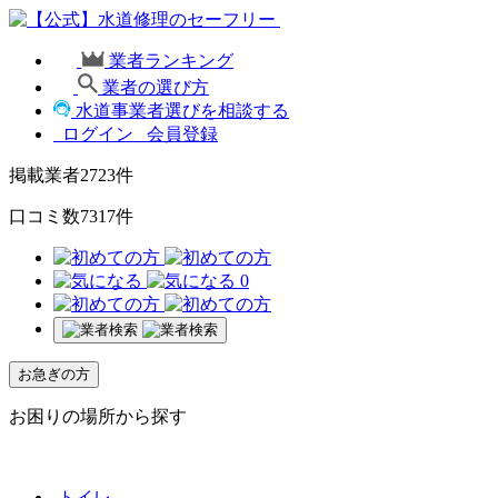
業者ランキング
業者の選び方
水道事業者選びを相談する
ログイン
会員登録
掲載業者
2723
件
口コミ数
7317
件
0
お急ぎの方
お困りの場所から探す
トイレ