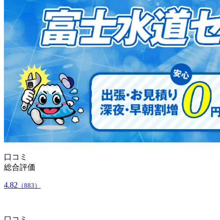
口コミ
総合評価
4.82
（883）
口コミ