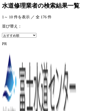
水道修理業者の検索結果一覧
1
～
10
件を表示 ／ 全
176
件
並び替え：
PR