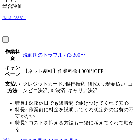
総合評価
4.82
（883）
作業料
洗面所のトラブル / ¥3,300〜
金
キャン
【ネット割引】作業料金4,000円OFF！
ペーン
支払い
クレジットカード, 銀行振込, 後払い, 現金払い, コ
方法
ンビニ決済, IC決済, キャリア決済
特長1
深夜休日でも短時間で駆けつけてくれて安心
特長2
作業前に料金を説明してくれ想定外の出費の不
安がない
特長3
コストを抑える方法も一緒に考えてくれて助か
る