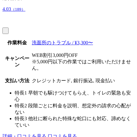
4.03
（189）
作業料金
洗面所のトラブル / ¥3,300〜
WEB割引3,000円OFF
キャンペー
※5,000円以下の作業ではご利用いただけませ
ン
ん。
支払い方法
クレジットカード, 銀行振込, 現金払い
特長1
早朝でも駆けつけてもらえ、トイレの緊急も安
心
特長2
段階ごとに料金を説明、想定外の請求の心配が
ない
特長3
他社に断られた特殊な蛇口にも対応、諦めなく
ていい
詳細・口コミを見る
口コミを見る