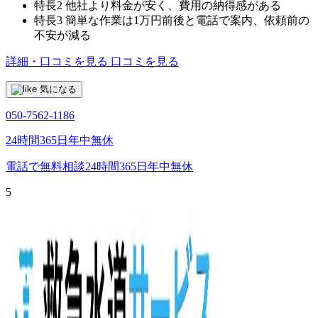
特長2
他社より料金が安く、費用の納得感がある
特長3
簡単な作業は1万円前後と電話で案内、依頼前の
不安が減る
詳細・口コミを見る
口コミを見る
気になる
050-7562-1186
24時間365日年中無休
電話で無料相談
24時間365日年中無休
5