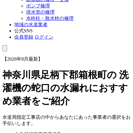
ポンプ修理
排水管の修理
水栓柱・散水栓の修理
地域の水道業者
公式SNS
会員登録
ログイン
【2026年8月最新】
神奈川県足柄下郡箱根町
の 洗
濯機の蛇口の水漏れにおすす
め業者をご紹介
水道局指定工事店の中からあなたにあった事業者の選択をお
手伝いします。