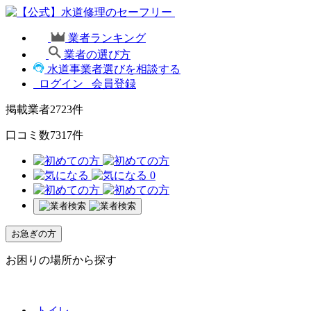
業者ランキング
業者の選び方
水道事業者選びを相談する
ログイン
会員登録
掲載業者
2723
件
口コミ数
7317
件
0
お急ぎの方
お困りの場所から探す
トイレ