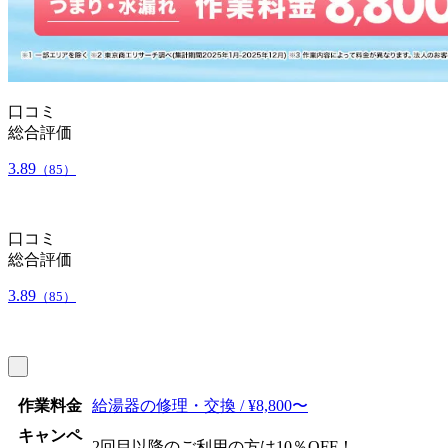
口コミ
総合評価
3.89
（85）
口コミ
総合評価
3.89
（85）
作業料金
給湯器の修理・交換 / ¥8,800〜
キャンペ
2回目以降のご利用の方は10％OFF！