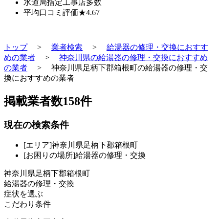
水道局指定工事店
多数
平均口コミ評価
★4.67
トップ
>
業者検索
>
給湯器の修理・交換におすす
めの業者
>
神奈川県の給湯器の修理・交換におすすめ
の業者
>
神奈川県足柄下郡箱根町の給湯器の修理・交
換におすすめの業者
掲載業者数
158
件
現在の検索条件
[エリア]神奈川県足柄下郡箱根町
[お困りの場所]給湯器の修理・交換
神奈川県足柄下郡箱根町
給湯器の修理・交換
症状を選ぶ
こだわり条件