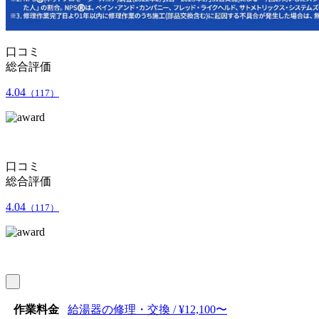
口コミ
総合評価
4.04
（117）
口コミ
総合評価
4.04
（117）
作業料金
給湯器の修理・交換 / ¥12,100〜