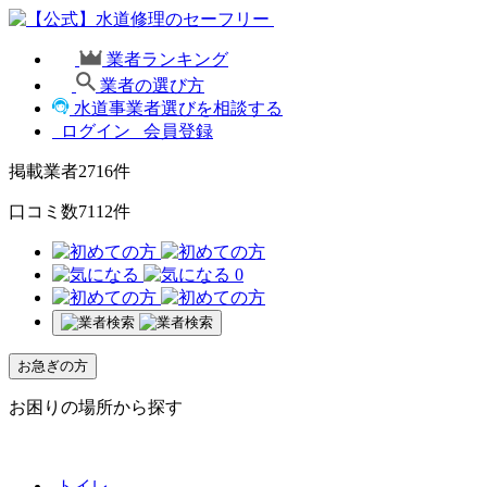
業者ランキング
業者の選び方
水道事業者選びを相談する
ログイン
会員登録
掲載業者
2716
件
口コミ数
7112
件
0
お急ぎの方
お困りの場所から探す
トイレ