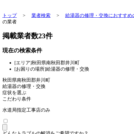
トップ
>
業者検索
>
給湯器の修理・交換におすすめ
の業者
掲載業者数
23
件
現在の検索条件
[エリア]秋田県南秋田郡井川町
[お困りの場所]給湯器の修理・交換
秋田県南秋田郡井川町
給湯器の修理・交換
症状を選ぶ
こだわり条件
水道局指定工事店のみ
どんなトラブルの解消をご希望ですか？