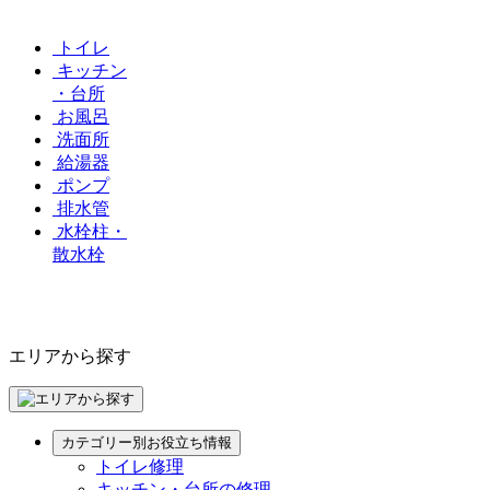
トイレ
キッチン
・台所
お風呂
洗面所
給湯器
ポンプ
排水管
水栓柱・
散水栓
エリアから探す
カテゴリー別お役立ち情報
トイレ修理
キッチン・台所の修理