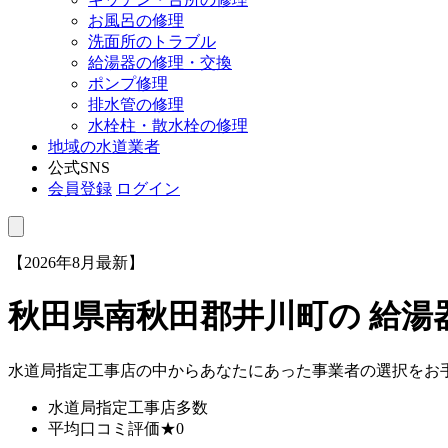
お風呂の修理
洗面所のトラブル
給湯器の修理・交換
ポンプ修理
排水管の修理
水栓柱・散水栓の修理
地域の水道業者
公式SNS
会員登録
ログイン
【2026年8月最新】
秋田県南秋田郡井川町
の 給
水道局指定工事店の中からあなたにあった事業者の選択をお
水道局指定工事店
多数
平均口コミ評価
★0