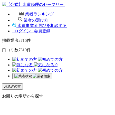
業者ランキング
業者の選び方
水道事業者選びを相談する
ログイン
会員登録
掲載業者
2716
件
口コミ数
7319
件
0
お急ぎの方
お困りの場所から探す