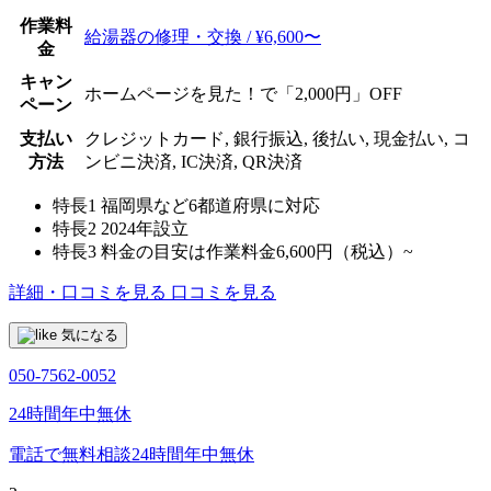
作業料
給湯器の修理・交換 / ¥6,600〜
金
キャン
ホームページを見た！で「2,000円」OFF
ペーン
支払い
クレジットカード, 銀行振込, 後払い, 現金払い, コ
方法
ンビニ決済, IC決済, QR決済
特長1
福岡県など6都道府県に対応
特長2
2024年設立
特長3
料金の目安は作業料金6,600円（税込）~
詳細・口コミを見る
口コミを見る
気になる
050-7562-0052
24時間年中無休
電話で無料相談
24時間年中無休