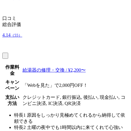
口コミ
総合評価
4.14
（55）
作業料
給湯器の修理・交換 / ¥2,200〜
金
キャン
「Webを見た」で2,000円OFF！
ペーン
支払い
クレジットカード, 銀行振込, 後払い, 現金払い, コ
方法
ンビニ決済, IC決済, QR決済
特長1
原因をしっかり見極めてくれるから納得して依
頼できる
特長2
土曜の夜中でも1時間以内に来てくれて心強い