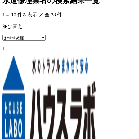
水道修理業者の検索結果一覧
1
～
10
件を表示 ／ 全
28
件
並び替え：
1