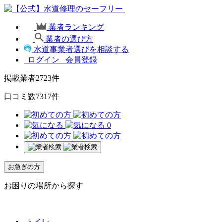
業者ランキング
業者の選び方
水道事業者選びを相談する
ログイン
会員登録
掲載業者
2723
件
口コミ数
7317
件
0
お急ぎの方
お困りの場所から探す
トイレ