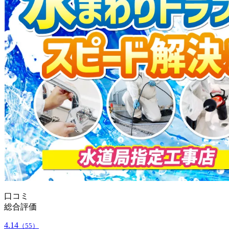
口コミ
総合評価
4.14
（55）