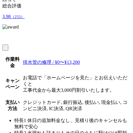
総合評価
3.98
（253）
作業料
排水管の修理 / ¥0〜¥13,200
金
お電話で「ホームページを見た」とお伝えいただ
キャン
くと
ペーン
工事代金から最大3,000円割引いたします。
支払い
クレジットカード, 銀行振込, 後払い, 現金払い, コ
方法
ンビニ決済, IC決済, QR決済
特長1
休日の追加料金なし、見積り後のキャンセルも
無料で安心
特長2
水漏れも詰まりもその日のうちに駆けつけ即対