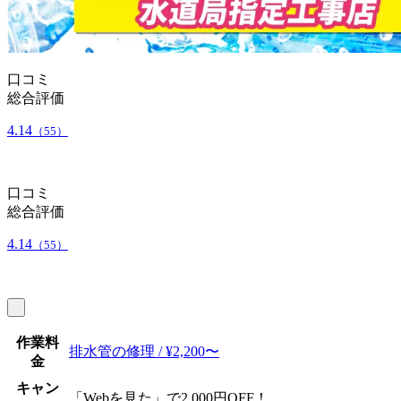
口コミ
総合評価
4.14
（55）
口コミ
総合評価
4.14
（55）
作業料
排水管の修理 / ¥2,200〜
金
キャン
「Webを見た」で2,000円OFF！