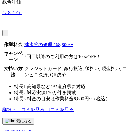
総合評価
4.18
（10）
作業料金
排水管の修理 / ¥8,800〜
キャンペ
2回目以降のご利用の方は10％OFF！
ーン
支払い方
クレジットカード, 銀行振込, 後払い, 現金払い, コ
法
ンビニ決済, QR決済
特長1
高知県など4都道府県に対応
特長2
対応実績170万件を掲載
特長3
料金の目安は作業料金8,800円~（税込）
詳細・口コミを見る
口コミを見る
気になる