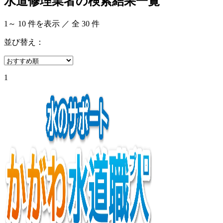
水道修理業者の検索結果一覧
1
～
10
件を表示 ／ 全
30
件
並び替え：
1