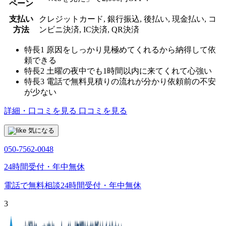
ペーン
支払い
クレジットカード, 銀行振込, 後払い, 現金払い, コ
方法
ンビニ決済, IC決済, QR決済
特長1
原因をしっかり見極めてくれるから納得して依
頼できる
特長2
土曜の夜中でも1時間以内に来てくれて心強い
特長3
電話で無料見積りの流れが分かり依頼前の不安
が少ない
詳細・口コミを見る
口コミを見る
気になる
050-7562-0048
24時間受付・年中無休
電話で無料相談
24時間受付・年中無休
3