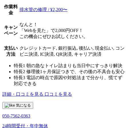
作業料
排水管の修理 / ¥2,200〜
金
なんと！
キャン
「Webを見た」で2,000円OFF！
ペーン
この機会にぜひお試しください。
支払い
クレジットカード, 銀行振込, 後払い, 現金払い, コン
方法
ビニ決済, IC決済, QR決済, キャリア決済
特長1
朝の急なトイレ詰まりも当日中にすっきり解決
特長2
修理後1ヶ月保証つきで、その後の不具合も安心
特長3
電話の時点で原因や対処法まで分かり、慌てず
対応できる
詳細・口コミを見る
口コミを見る
気になる
050-7562-0363
24時間受付・年中無休