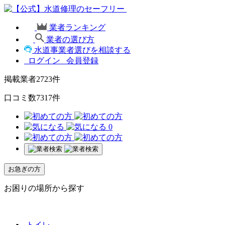
業者ランキング
業者の選び方
水道事業者選びを相談する
ログイン
会員登録
掲載業者
2723
件
口コミ数
7317
件
0
お急ぎの方
お困りの場所から探す
トイレ