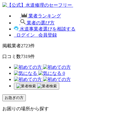
業者ランキング
業者の選び方
水道事業者選びを相談する
ログイン
会員登録
掲載業者
2723
件
口コミ数
7319
件
0
お急ぎの方
お困りの場所から探す