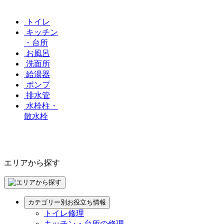
トイレ
キッチン
・台所
お風呂
洗面所
給湯器
ポンプ
排水管
水栓柱・
散水栓
エリアから探す
カテゴリー別お役立ち情報
トイレ修理
キッチン・台所の修理