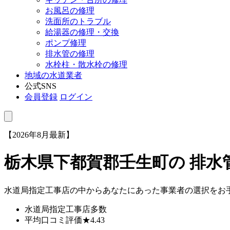
お風呂の修理
洗面所のトラブル
給湯器の修理・交換
ポンプ修理
排水管の修理
水栓柱・散水栓の修理
地域の水道業者
公式SNS
会員登録
ログイン
【2026年8月最新】
栃木県下都賀郡壬生町
の 排
水道局指定工事店の中からあなたにあった事業者の選択をお
水道局指定工事店
多数
平均口コミ評価
★4.43