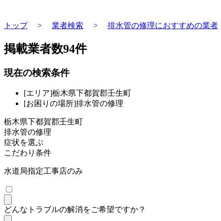
トップ
>
業者検索
>
排水管の修理におすすめの業者
掲載業者数
94
件
現在の検索条件
[エリア]栃木県下都賀郡壬生町
[お困りの場所]排水管の修理
栃木県下都賀郡壬生町
排水管の修理
症状を選ぶ
こだわり条件
水道局指定工事店のみ
どんなトラブルの解消をご希望ですか？