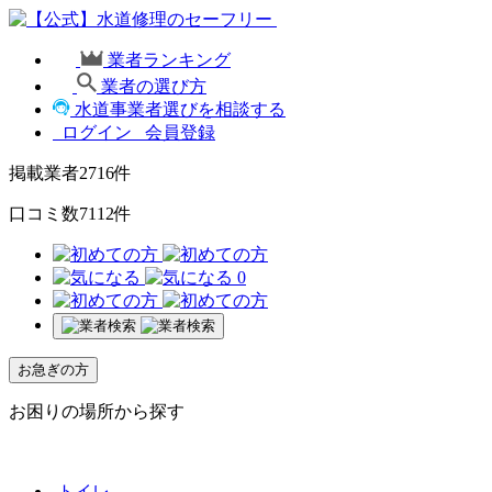
業者ランキング
業者の選び方
水道事業者選びを相談する
ログイン
会員登録
掲載業者
2716
件
口コミ数
7112
件
0
お急ぎの方
お困りの場所から探す
トイレ