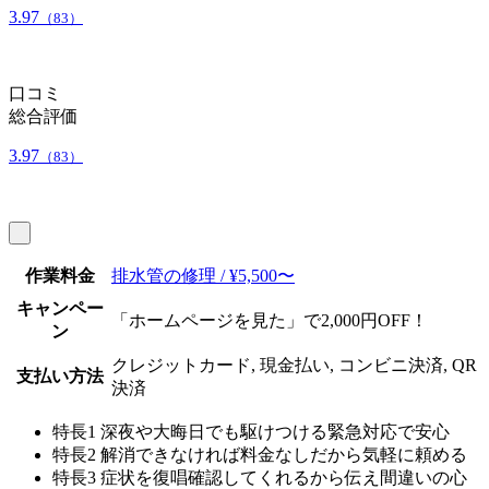
3.97
（83）
口コミ
総合評価
3.97
（83）
作業料金
排水管の修理 / ¥5,500〜
キャンペー
「ホームページを見た」で2,000円OFF！
ン
クレジットカード, 現金払い, コンビニ決済, QR
支払い方法
決済
特長1
深夜や大晦日でも駆けつける緊急対応で安心
特長2
解消できなければ料金なしだから気軽に頼める
特長3
症状を復唱確認してくれるから伝え間違いの心