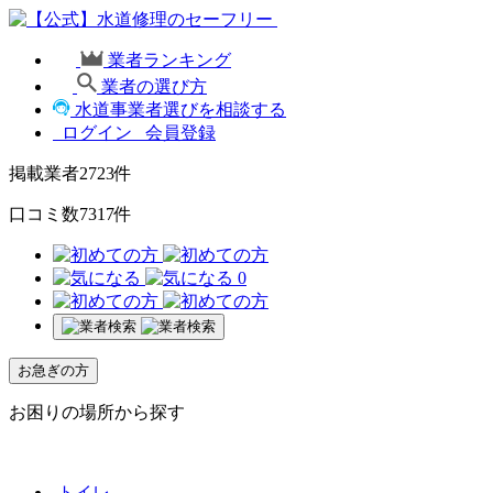
業者ランキング
業者の選び方
水道事業者選びを相談する
ログイン
会員登録
掲載業者
2723
件
口コミ数
7317
件
0
お急ぎの方
お困りの場所から探す
トイレ