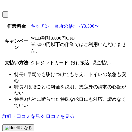
作業料金
キッチン・台所の修理 / ¥3,300〜
WEB割引3,000円OFF
キャンペー
※5,000円以下の作業ではご利用いただけませ
ン
ん。
支払い方法
クレジットカード, 銀行振込, 現金払い
特長1
早朝でも駆けつけてもらえ、トイレの緊急も安
心
特長2
段階ごとに料金を説明、想定外の請求の心配が
ない
特長3
他社に断られた特殊な蛇口にも対応、諦めなく
ていい
詳細・口コミを見る
口コミを見る
気になる