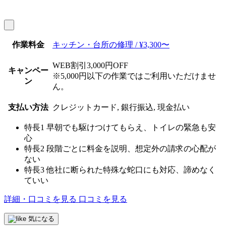
作業料金
キッチン・台所の修理 / ¥3,300〜
WEB割引3,000円OFF
キャンペー
※5,000円以下の作業ではご利用いただけませ
ン
ん。
支払い方法
クレジットカード, 銀行振込, 現金払い
特長1
早朝でも駆けつけてもらえ、トイレの緊急も安
心
特長2
段階ごとに料金を説明、想定外の請求の心配が
ない
特長3
他社に断られた特殊な蛇口にも対応、諦めなく
ていい
詳細・口コミを見る
口コミを見る
気になる