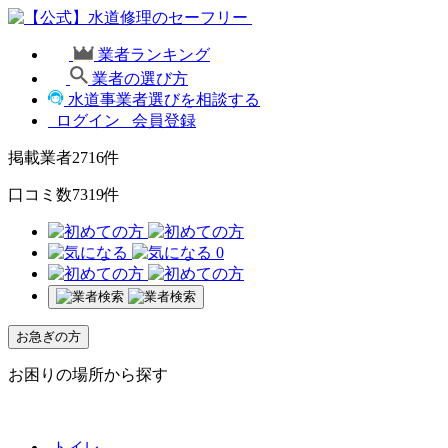
業者ランキング
業者の選び方
水道事業者選びを相談する
ログイン
会員登録
掲載業者
2716
件
口コミ数
7319
件
0
お急ぎの方
お困りの場所から探す
トイレ